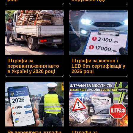
Штрафи за
Штрафи за ксенон і
перевантаження авто
LED без сертифікації у
в Україні у 2026 році
2026 році
Як перевірити штрафи
Штрафи за