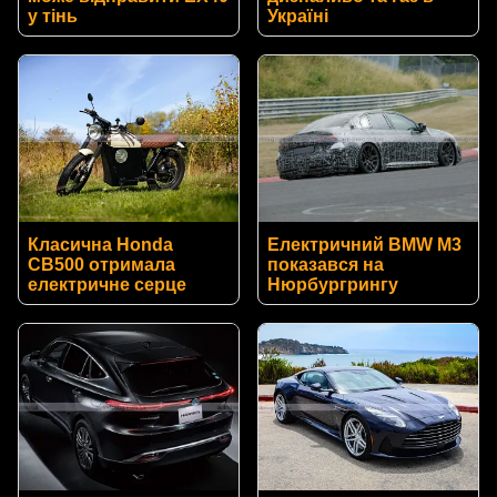
у тінь
Україні
Класична Honda
Електричний BMW M3
CB500 отримала
показався на
електричне серце
Нюрбургрингу