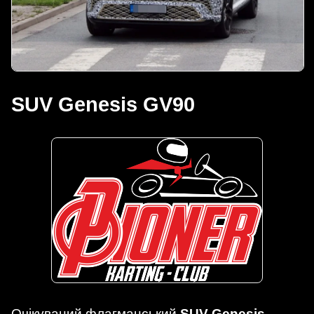
SUV Genesis GV90
Очікуваний флагманський
SUV Genesis