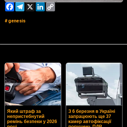
Facebook
Telegram
X
LinkedIn
Copy
Link
genesis
Який штраф за
З 6 березня в Україні
непристебнутий
запрацюють ще 37
ремінь безпеки у 2026
камер автофіксації
році
порушень ПДР