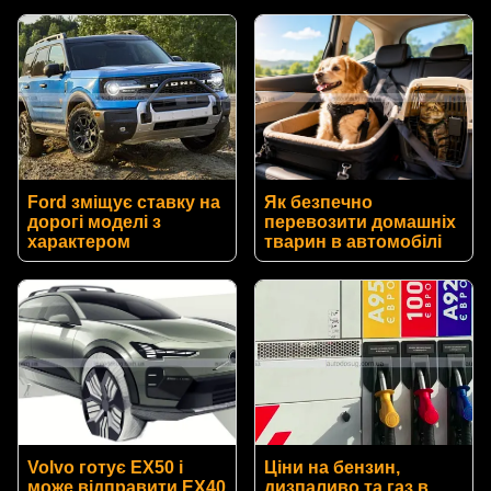
Ford зміщує ставку на
Як безпечно
дорогі моделі з
перевозити домашніх
характером
тварин в автомобілі
Volvo готує EX50 і
Ціни на бензин,
може відправити EX40
дизпаливо та газ в