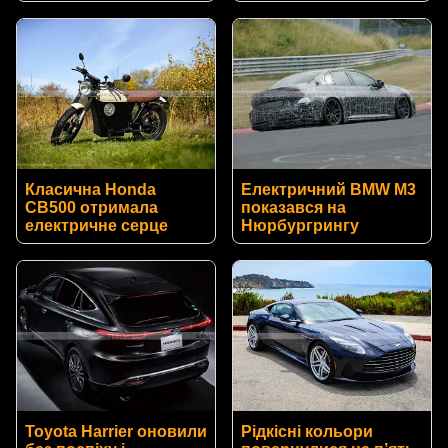
Класична Honda
Електричний BMW M3
CB500 отримала
показався на
електричне серце
Нюрбургрингу
Toyota Harrier оновили
Рідкісні кольори