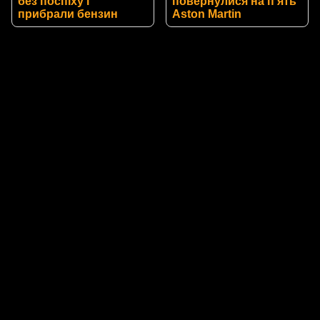
без поспіху і
повернулися на п’ять
прибрали бензин
Aston Martin