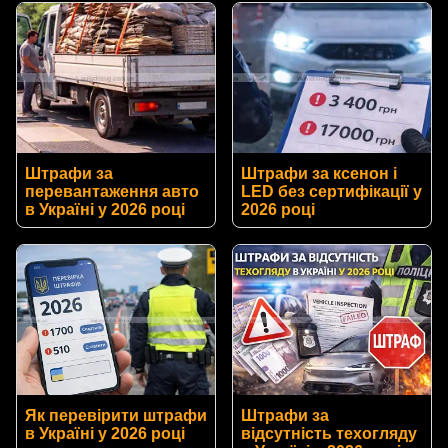
Штрафи за
Штрафи за ксенон і
перевантаження авто
LED без сертифікації у
в Україні у 2026 році
2026 році
Як перевірити штрафи
Штрафи за
в Україні у 2026 році
відсутність техогляду