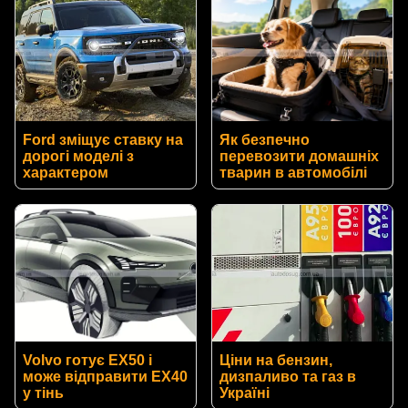
Ford зміщує ставку на
Як безпечно
дорогі моделі з
перевозити домашніх
характером
тварин в автомобілі
Volvo готує EX50 і
Ціни на бензин,
може відправити EX40
дизпаливо та газ в
у тінь
Україні