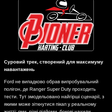
Суровий трек, створений для максимуму
навантажень
Ford не випадково обрав випробувальний
полігон, де Ranger Super Duty проходить
тести. Тут змодельовано найгірші сценарії, з
якими може зіткнутися пікап у реальному
житті: ями, різкі підйоми, бокові нахили,