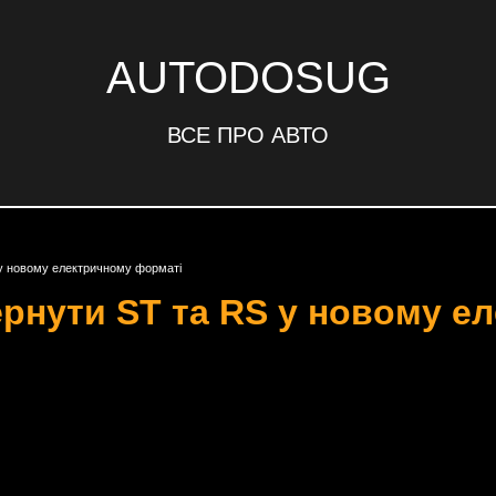
AUTODOSUG
ВСЕ ПРО АВТО
 у новому електричному форматі
ернути ST та RS у новому е