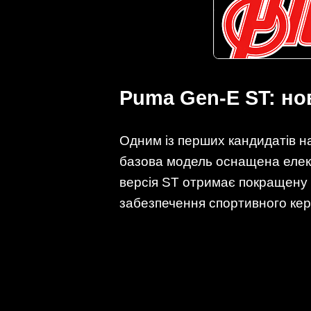
Puma Gen-E ST: но
Одним із перших кандидатів н
базова модель оснащена елект
версія ST отримає покращену с
забезпечення спортивного кер