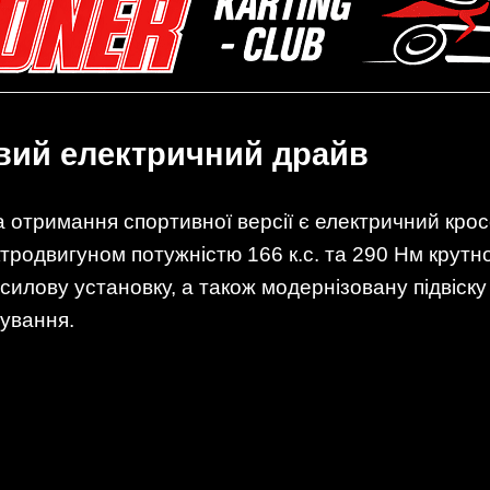
вий електричний драйв
а отримання спортивної версії є електричний кро
родвигуном потужністю 166 к.с. та 290 Нм крутно
илову установку, а також модернізовану підвіску
ування.