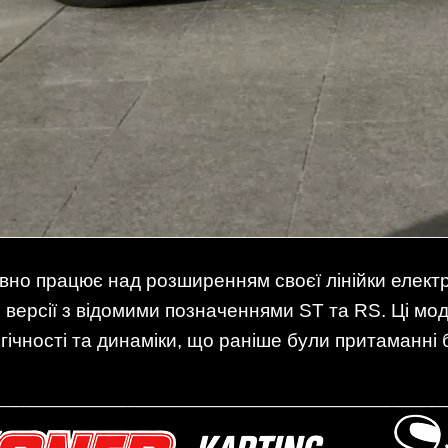
ивно працює над розширенням своєї лінійки елект
версії з відомими позначеннями ST та RS. Ці мод
ічності та динаміки, що раніше були притаманні