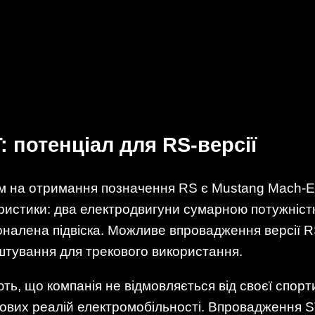
 потенціал для RS-версії
м на отримання позначення RS є Mustang Mach-E
истики: два електродвигуни сумарною потужністю
сконалена підвіска. Можливе впровадження версії
аштування для трекового використання.
ть, що компанія не відмовляється від своєї спор
нових реалій електромобільності. Впровадження S