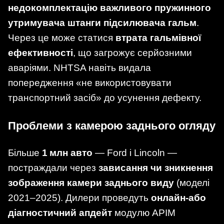
недокомплектацію важливого пружинного
утримувача штанги підсилювача гальм
.
Через це може статися
втрата гальмівної
ефективності
, що загрожує серйозними
аваріями. NHTSA навіть видала
попередження «не використовувати
транспортний засіб» до усунення дефекту.
Проблеми з камерою заднього огляду
Більше
1 млн авто
— Ford і Lincoln —
постраждали через
зависання чи зникнення
зображення камери заднього виду
(моделі
2021–2025). Дилери проведуть
онлайн‑або
діагностичний апдейт
модулю APIM