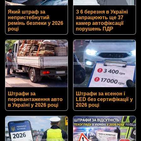
Який штраф за
З 6 березня в Україні
непристебнутий
запрацюють ще 37
ремінь безпеки у 2026
камер автофіксації
році
порушень ПДР
Штрафи за
Штрафи за ксенон і
перевантаження авто
LED без сертифікації у
в Україні у 2026 році
2026 році