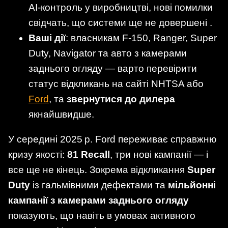
AI‑контроль у виробництві, нові помилки
свідчать, що системи ще не довершені .
Ваші дії
: власникам F‑150, Ranger, Super
Duty, Navigator та авто з камерами
заднього огляду — варто перевірити
статус відкликань на сайті NHTSA або
Ford
, та
звернутися до дилера
якнайшвидше.
У середині 2025 р. Ford переживає справжню
кризу якості:
81 Recall
, три нові кампанії — і
все ще не кінець. Зокрема відкликання
Super
Duty
із гальмівними дефектами та
мільйонні
кампанії з камерами заднього огляду
показують, що навіть в умовах активного