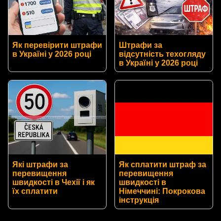
Як перевірити штрафи
Штрафи за
в Україні у 2026 році
відсутність техогляду
в Україні у 2026 році
Які штрафи за
Як сплатити штраф за
перевищення
перевищення
швидкості в Чехії і як
швидкості в
їх сплатити
Німеччині: Покрокова
інструкція