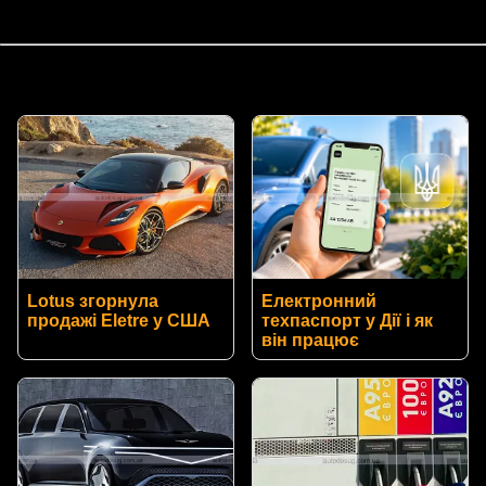
Lotus згорнула
Електронний
продажі Eletre у США
техпаспорт у Дії і як
він працює