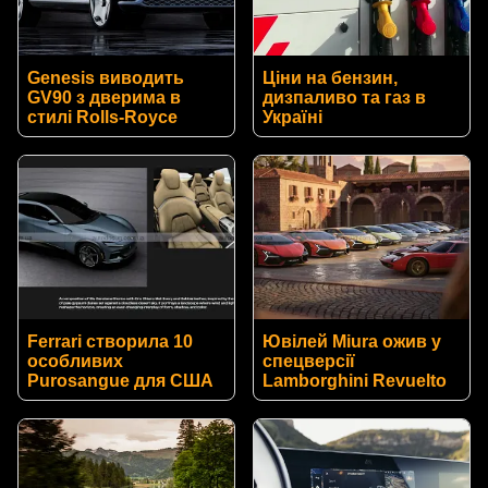
Genesis виводить
Ціни на бензин,
GV90 з дверима в
дизпаливо та газ в
стилі Rolls-Royce
Україні
Ferrari створила 10
Ювілей Miura ожив у
особливих
спецверсії
Purosangue для США
Lamborghini Revuelto