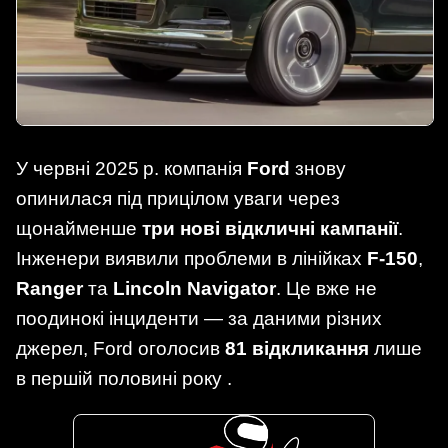
У червні 2025 р. компанія
Ford
знову
опинилася під прицілом уваги через
щонайменше
три нові відкличні кампанії
.
Інженери виявили проблеми в лінійках
F‑150
,
Ranger
та
Lincoln Navigator
. Це вже не
поодинокі інциденти — за даними різних
джерел, Ford оголосив
81 відкликання
лише
в першій половині року .