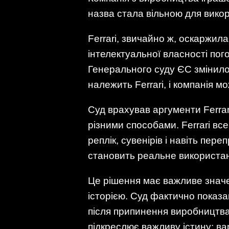
назва стала вільною для вико
Ferrari, звичайно ж, оскаржила
інтелектуальної власності по
Генерального суду ЄС змінило 
належить Ferrari, і компанія 
Суд врахував аргументи Ferrar
різними способами. Ferrari вс
реплік, сувенірів і навіть пере
становить реальне використан
Це рішення має важливе знач
історією. Суд фактично показа
після припинення виробництва п
підкреслює важливу істину: в