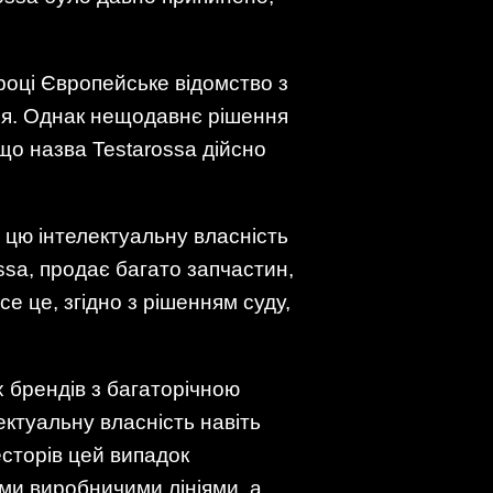
 році Європейське відомство з
ння. Однак нещодавнє рішення
що назва Testarossa дійсно
 цю інтелектуальну власність
ssa, продає багато запчастин,
се це, згідно з рішенням суду,
х брендів з багаторічною
ектуальну власність навіть
весторів цей випадок
ми виробничими лініями, а