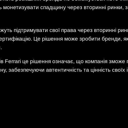
ь монетизувати спадщину через вторинні ринки, з
жуть підтримувати свої права через вторинні рин
ертифікацію. Це рішення може зробити бренди, як
.
ів Ferrari це рішення означає, що компанія змож
у, забезпечуючи автентичність та цінність своїх 