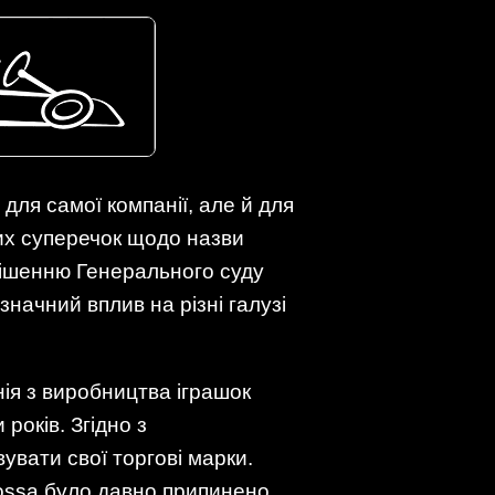
для самої компанії, але й для
вих суперечок щодо назви
 рішенню Генерального суду
начний вплив на різні галузі
нія з виробництва іграшок
років. Згідно з
вати свої торгові марки.
ossa було давно припинено,