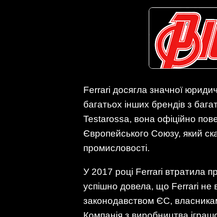
Ferrari досягла значної юриди
багатьох інших брендів з бага
Testarossa, вона офіційно по
Європейського Союзу, який ска
промисловості.
У 2017 році Ferrari втратила п
успішно довела, що Ferrari не 
законодавством ЄС, власникам
Компанія з виробництва іграш