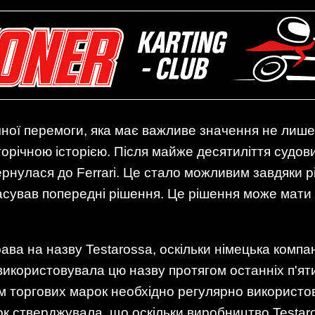
чної перемоги, яка має важливе значення не лише 
торічною історією. Після майже десятиліття судо
вернулася до Ferrari. Це стало можливим завдяки
сував попередні рішення. Це рішення може мати з
рава на назву Testarossa, оскільки німецька компа
використовувала цю назву протягом останніх п'яти 
 торгових марок необхідно регулярно використову
ок стверджувала, що оскільки виробництво Testar