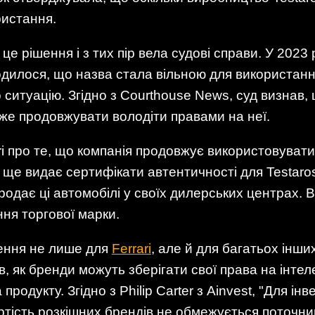
ристання.
 це рішення і з тих пір вела судові справи. У 2023
годилося, що назва стала вільною для використа
ситуацію. Згідно з Courthouse News, суд визнав, 
може продовжувати володіти правами на неї.
i про те, що компанія продовжує використовувати
е ще видає сертифікати автентичності для Testaro
продає ці автомобілі у своїх дилерських центрах. В
ня торгової марки.
ення не лише для
Ferrari
, але й для багатьох інши
в, як бренди можуть зберігати свої права на інтел
родукту. Згідно з Philip Carter з Ainvest, "Для ін
артість розкішних брендів не обмежується поточни