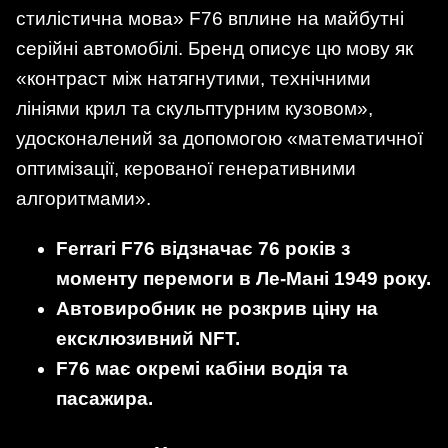
стилістична мова» F76 вплине на майбутні
серійні автомобілі. Бренд описує цю мову як
«контраст між натягнутими, технічними
лініями крил та скульптурним кузовом»,
удосконалений за допомогою «математичної
оптимізації, керованої генеративними
алгоритмами».
Ferrari F76 відзначає 76 років з
моменту перемоги в Ле-Мані 1949 року.
Автовиробник не розкрив ціну на
ексклюзивний NFT.
F76 має окремі кабіни водія та
пасажира.