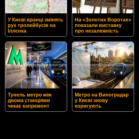
У Києві вранці змінять
На «Золотих Воротах»
рух тролейбусів на
показали виставку
Іллєнка
про незалежність
Тунель метро між
Метро на Виноградар
двома станціями
у Києві знову
чекає капремонт
коригують