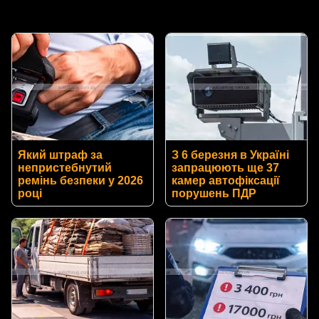
Який штраф за
З 6 березня в Україні
непристебнутий
запрацюють ще 37
ремінь безпеки у 2026
камер автофіксації
році
порушень ПДР