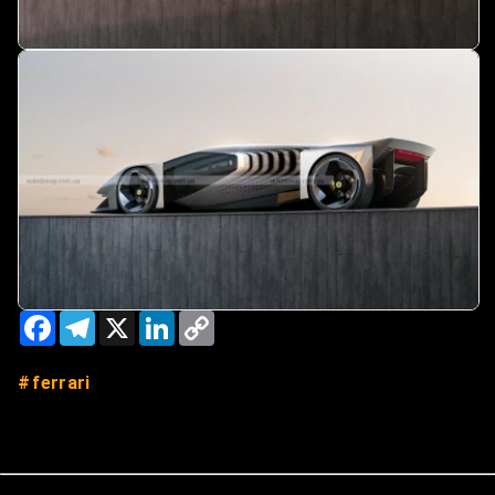
Facebook
Telegram
X
LinkedIn
Copy
Link
ferrari