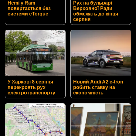
Hemi у Ram
Рух на бульварі
повертається без
Верховної Ради
системи eTorque
обмежать до кінця
серпня
У Харкові 8 серпня
Новий Audi A2 e-tron
перекроять рух
робить ставку на
електротранспорту
економність