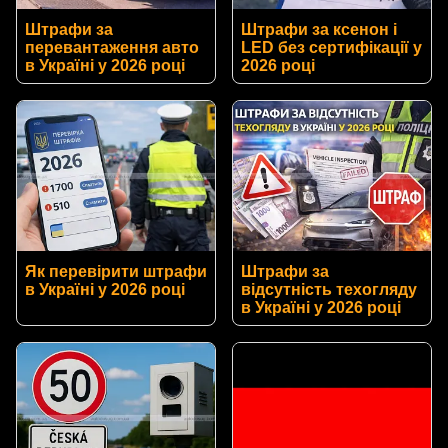
Штрафи за
Штрафи за ксенон і
перевантаження авто
LED без сертифікації у
в Україні у 2026 році
2026 році
Як перевірити штрафи
Штрафи за
в Україні у 2026 році
відсутність техогляду
в Україні у 2026 році