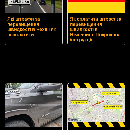
Які штрафи за
Як сплатити штраф за
перевищення
перевищення
швидкості в Чехії і як
швидкості в
їх сплатити
Німеччині: Покрокова
інструкція