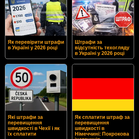
Як перевірити штрафи
Штрафи за
в Україні у 2026 році
відсутність техогляду
в Україні у 2026 році
Які штрафи за
Як сплатити штраф за
перевищення
перевищення
швидкості в Чехії і як
швидкості в
їх сплатити
Німеччині: Покрокова