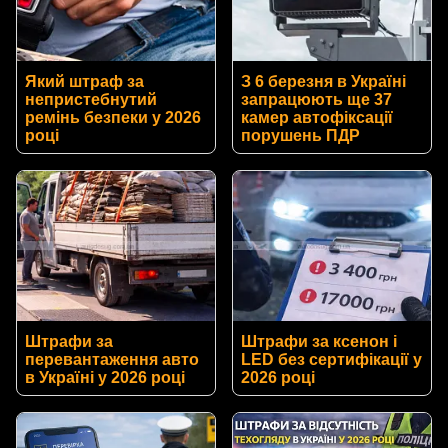
Який штраф за
З 6 березня в Україні
непристебнутий
запрацюють ще 37
ремінь безпеки у 2026
камер автофіксації
році
порушень ПДР
Штрафи за
Штрафи за ксенон і
перевантаження авто
LED без сертифікації у
в Україні у 2026 році
2026 році