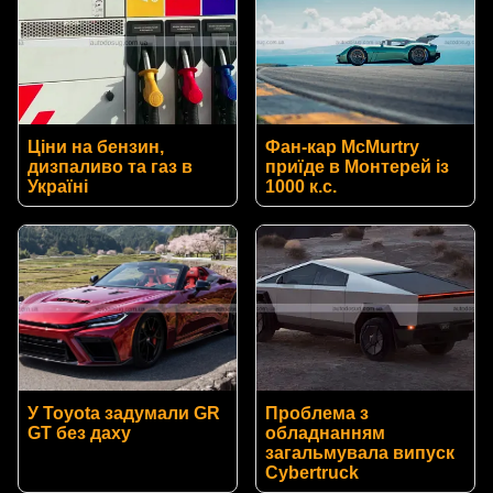
Ціни на бензин,
Фан-кар McMurtry
дизпаливо та газ в
приїде в Монтерей із
Україні
1000 к.с.
У Toyota задумали GR
Проблема з
GT без даху
обладнанням
загальмувала випуск
Cybertruck