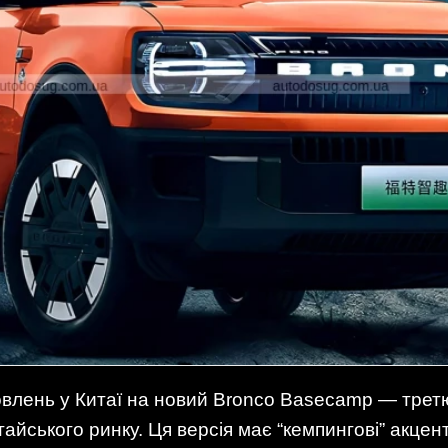
влень у Китаї на новий Bronco Basecamp — третю
айського ринку. Ця версія має “кемпингові” акцент