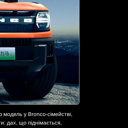
 модель у Bronco-сімействі,
и: дах, що піднімається,