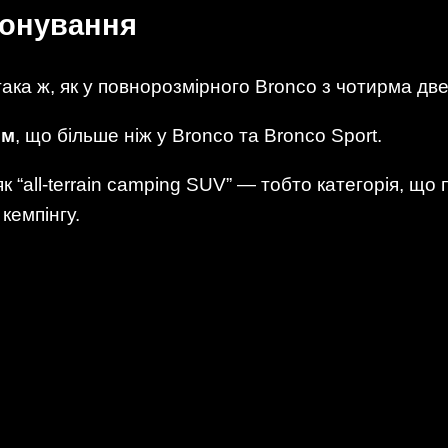
іонування
така ж, як у повнорозмірного Bronco з чотирма д
мм
, що більше ніж у Bronco та Bronco Sport.
 “all-terrain camping SUV” — тобто категорія, що 
кемпінгу.