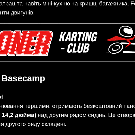
атрац та навіть міні-кухню на кришці багажника. 
нти двигунів.
 Basecamp
of
онювання першими, отримають безкоштовний пано
≈ 14,2 дюйма)
над другим рядом сидінь. Це створ
я другого ряду складені.