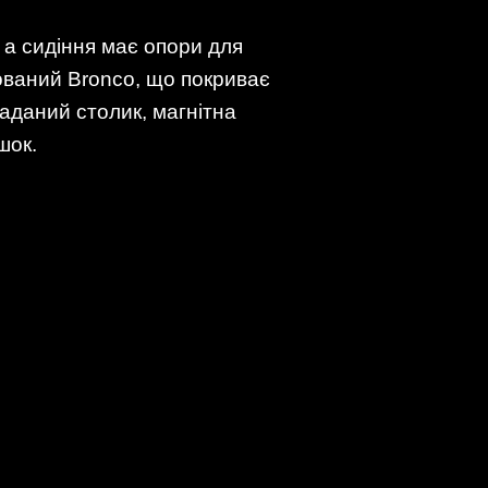
, а сидіння має опори для
ваний Bronco, що покриває
ладаний столик, магнітна
шок.