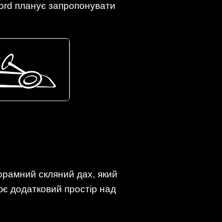
Ford планує запропонувати
рамний скляний дах, який
ює додатковий простір над