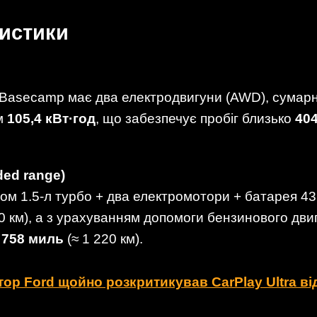
ристики
 Basecamp має два електродвигуни (AWD), сумар
ом
105,4 кВт·год
, що забезпечує пробіг близько
40
ed range)
ном 1.5-л турбо + два електромотори + батарея 43,
20 км), а з урахуванням допомоги бензинового д
о
758 миль
(≈ 1 220 км).
ор Ford щойно розкритикував CarPlay Ultra ві