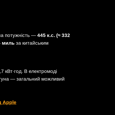
на потужність —
445 к.с. (≈ 332
4 миль
за китайським
7 кВт·год. В електромоді
вигуна — загальний можливий
д Apple