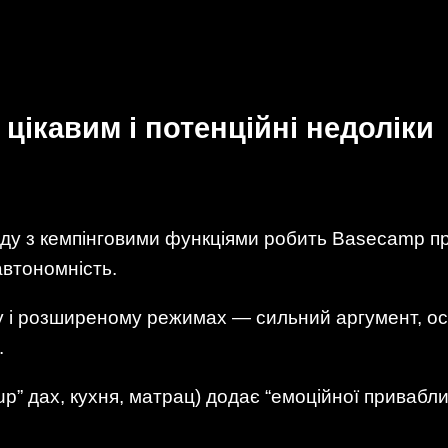
цікавим і потенційні недоліки
иду з кемпінговими функціями робить Basecamp п
автономність.
у і розширеному режимах — сильний аргумент, осо
.
p” дах, кухня, матрац) додає “емоційної привабли