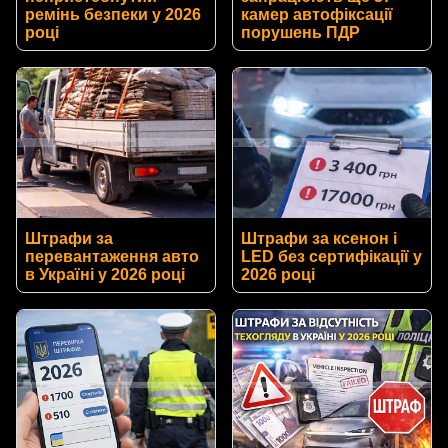
ремінь безпеки у 2026
камер автофіксації
році
порушень ПДР
Штрафи за
Штрафи за ксенон і
перевантаження авто
LED без сертифікації у
в Україні у 2026 році
2026 році