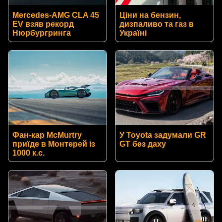
Mercedes-AMG CLA 45
Ціни на бензин,
EV взяв рекорд
дизпаливо та газ в
Нюрбургринга
Україні
Фан-кар McMurtry
У Toyota задумали GR
приїде в Монтерей із
GT без даху
1000 к.с.