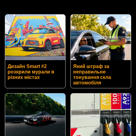
Дизайн Smart #2
Який штраф за
розкрили мурали в
неправильне
різних містах
тонування скла
автомобіля