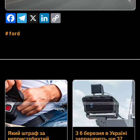
Facebook
Telegram
X
LinkedIn
Copy
Link
ford
Який штраф за
З 6 березня в Україні
непристебнутий
запрацюють ще 37