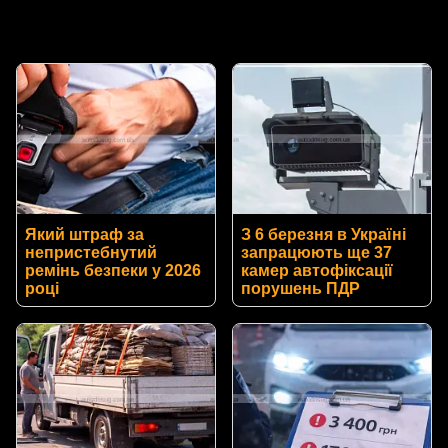
Який штраф за
З 6 березня в Україні
непристебнутий
запрацюють ще 37
ремінь безпеки у 2026
камер автофіксації
році
порушень ПДР