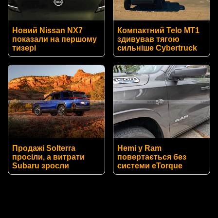
Новий Nissan NX7
Компактний Telo MT1
показали на першому
здивував тягою
тизері
сильніше Cybertruck
Продажі Solterra
Hemi у Ram
просіли, а витрати
повертається без
Subaru зросли
системи eTorque