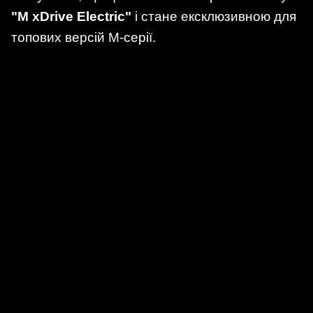
"M xDrive Electric"
і стане ексклюзивною для
топових версій M-серії.