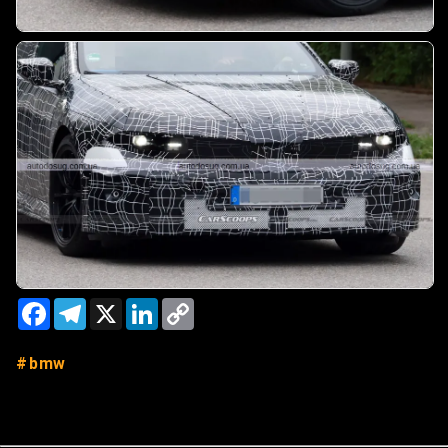
Facebook
Telegram
X
LinkedIn
Copy
Link
bmw