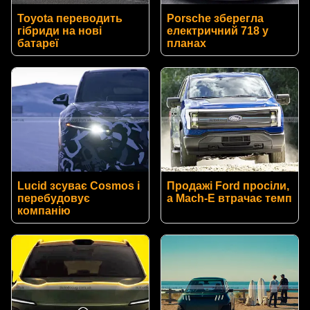
Toyota переводить
Porsche зберегла
гібриди на нові
електричний 718 у
батареї
планах
Lucid зсуває Cosmos і
Продажі Ford просіли,
перебудовує
а Mach-E втрачає темп
компанію