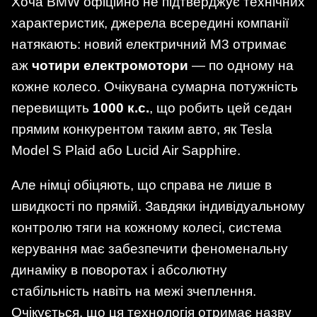
Хоча BMW офіційно не підтверджує технічних
характеристик, джерела всередині компанії
натякають: новий електричний M3 отримає
аж
чотири електромотори
— по одному на
кожне колесо. Очікувана сумарна потужність
перевищить
1000 к.с.
, що робить цей седан
прямим конкурентом таким авто, як Tesla
Model S Plaid або Lucid Air Sapphire.
Але німці обіцяють, що справа не лише в
швидкості по прямій. Завдяки індивідуальному
контролю тяги на кожному колесі, система
керування має забезпечити феноменальну
динаміку в поворотах і абсолютну
стабільність навіть на межі зчеплення.
Очікується, що ця технологія отримає назву