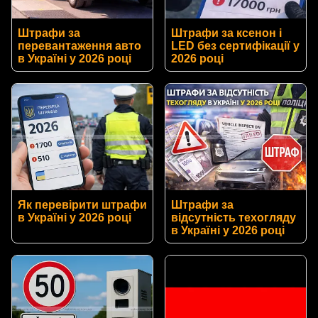
Штрафи за
Штрафи за ксенон і
перевантаження авто
LED без сертифікації у
в Україні у 2026 році
2026 році
Як перевірити штрафи
Штрафи за
в Україні у 2026 році
відсутність техогляду
в Україні у 2026 році