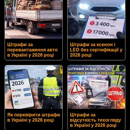
Штрафи за
Штрафи за ксенон і
перевантаження авто
LED без сертифікації у
в Україні у 2026 році
2026 році
Як перевірити штрафи
Штрафи за
в Україні у 2026 році
відсутність техогляду
в Україні у 2026 році