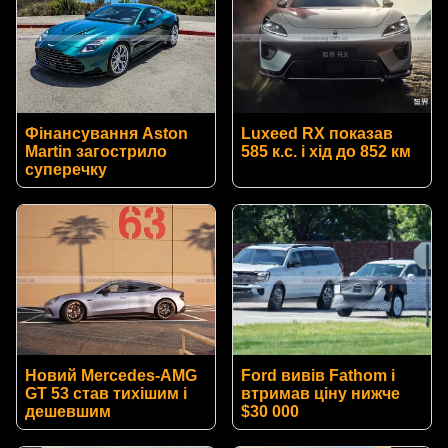
Фінансування Aston
Luxeed RX показав
Martin загострило
585 к.с. і хід до 852 км
суперечку
Новий Mercedes-AMG
Ford вивів Fathom і
GT 53 став тихішим і
втримав ціну нижче
дешевшим
$30 000