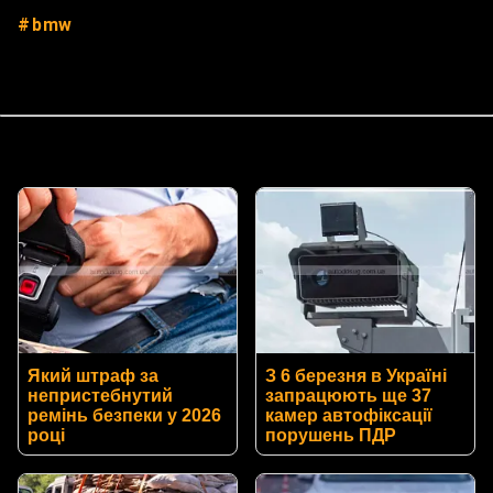
bmw
Який штраф за
З 6 березня в Україні
непристебнутий
запрацюють ще 37
ремінь безпеки у 2026
камер автофіксації
році
порушень ПДР