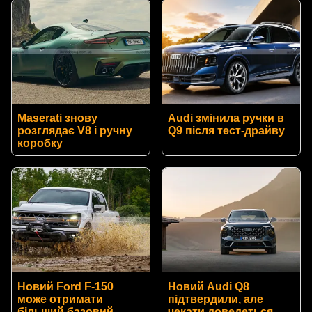
Maserati знову
Audi змінила ручки в
розглядає V8 і ручну
Q9 після тест-драйву
коробку
Новий Ford F-150
Новий Audi Q8
може отримати
підтвердили, але
більший базовий
чекати доведеться