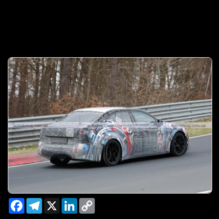
Facebook
Telegram
X
LinkedIn
Copy
Link