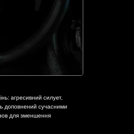
інь: агресивний силует,
іль доповнений сучасними
кузов для зменшення