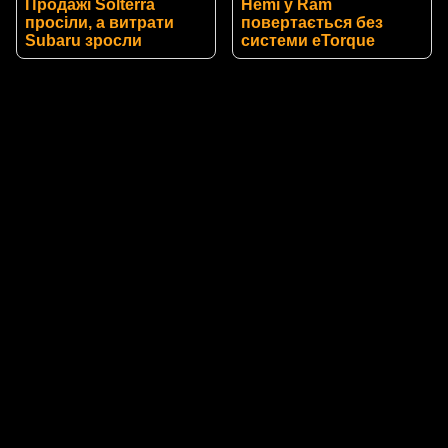
Продажі Solterra
Hemi у Ram
просіли, а витрати
повертається без
Subaru зросли
системи eTorque