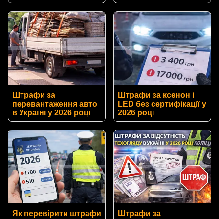
Штрафи за
Штрафи за ксенон і
перевантаження авто
LED без сертифікації у
в Україні у 2026 році
2026 році
Як перевірити штрафи
Штрафи за