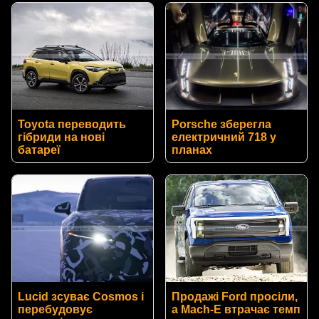
Toyota переводить
Porsche зберегла
гібриди на нові
електричний 718 у
батареї
планах
Lucid зсуває Cosmos і
Продажі Ford просіли,
перебудовує
а Mach-E втрачає темп