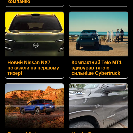
компанію
Новий Nissan NX7
Компактний Telo MT1
показали на першому
здивував тягою
тизері
сильніше Cybertruck