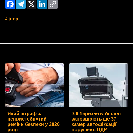
Facebook
Telegram
X
LinkedIn
Copy
Link
jeep
Який штраф за
З 6 березня в Україні
непристебнутий
запрацюють ще 37
ремінь безпеки у 2026
камер автофіксації
році
порушень ПДР