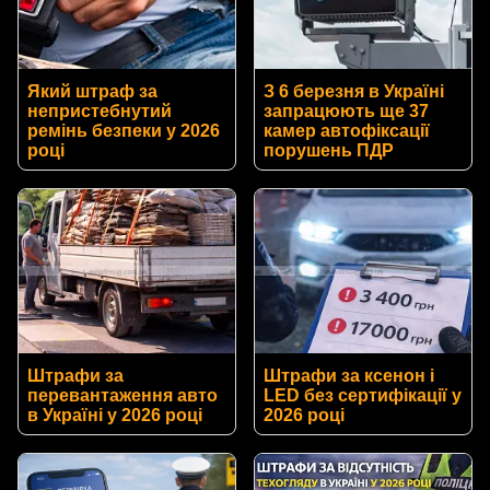
Який штраф за
З 6 березня в Україні
непристебнутий
запрацюють ще 37
ремінь безпеки у 2026
камер автофіксації
році
порушень ПДР
Штрафи за
Штрафи за ксенон і
перевантаження авто
LED без сертифікації у
в Україні у 2026 році
2026 році