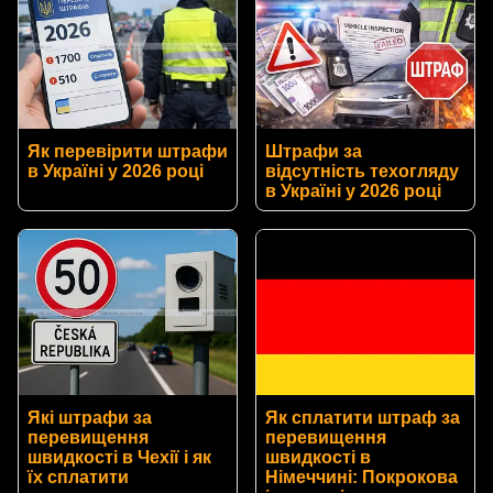
Як перевірити штрафи
Штрафи за
в Україні у 2026 році
відсутність техогляду
в Україні у 2026 році
Які штрафи за
Як сплатити штраф за
перевищення
перевищення
швидкості в Чехії і як
швидкості в
їх сплатити
Німеччині: Покрокова