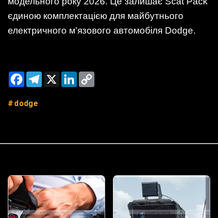
модельного року 2026. Це залишає Scat Pack
єдиною комплектацією для майбутнього
електричного м'язового автомобіля Dodge.
Facebook
Telegram
X
LinkedIn
Copy
Link
dodge