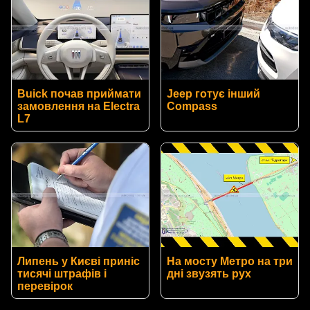
Buick почав приймати
Jeep готує інший
замовлення на Electra
Compass
L7
Липень у Києві приніс
На мосту Метро на три
тисячі штрафів і
дні звузять рух
перевірок