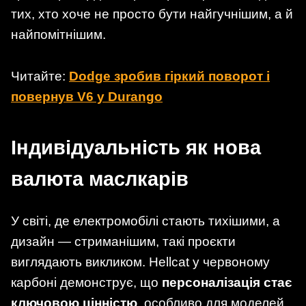
тих, хто хоче не просто бути найгучнішим, а й
найпомітнішим.
Читайте:
Dodge зробив гіркий поворот і
повернув V6 у Durango
Індивідуальність як нова
валюта маслкарів
У світі, де електромобілі стають тихішими, а
дизайн — стриманішим, такі проєкти
виглядають викликом. Hellcat у червоному
карбоні демонструє, що
персоналізація стає
ключовою цінністю
, особливо для моделей