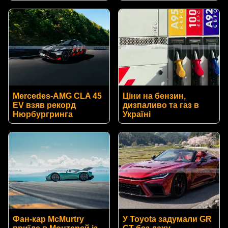
Mercedes-AMG CLA 45
Ціни на бензин,
EV взяв рекорд
дизпаливо та газ в
Нюрбургринга
Україні
Фан-кар McMurtry
У Toyota задумали GR