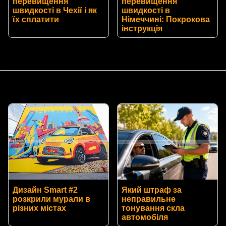
перевищення
перевищення
швидкості в Чехії і як
швидкості в
їх сплатити
Німеччині: Покрокова
інструкція
Дизайн Smart #2
Який штраф за
розкрили мурали в
неправильне
різних містах
тонування скла
автомобіля