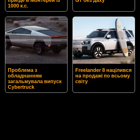
приїде в Монтерей із
GT без даху
1000 к.с.
Проблема з
Freelander 8 націлився
обладнанням
на продажі по всьому
загальмувала випуск
світу
Cybertruck