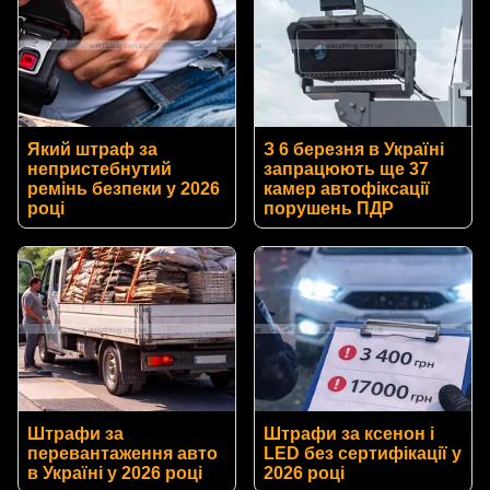
Який штраф за
З 6 березня в Україні
непристебнутий
запрацюють ще 37
ремінь безпеки у 2026
камер автофіксації
році
порушень ПДР
Штрафи за
Штрафи за ксенон і
перевантаження авто
LED без сертифікації у
в Україні у 2026 році
2026 році