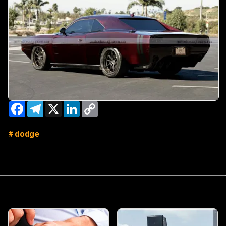
Facebook
Telegram
X
LinkedIn
Copy
Link
dodge