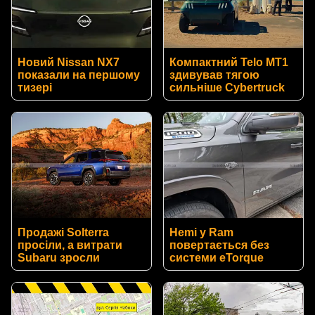
Новий Nissan NX7
Компактний Telo MT1
показали на першому
здивував тягою
тизері
сильніше Cybertruck
Продажі Solterra
Hemi у Ram
просіли, а витрати
повертається без
Subaru зросли
системи eTorque