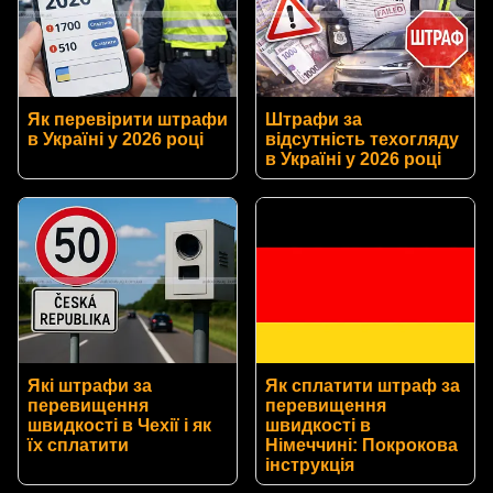
Як перевірити штрафи
Штрафи за
в Україні у 2026 році
відсутність техогляду
в Україні у 2026 році
Які штрафи за
Як сплатити штраф за
перевищення
перевищення
швидкості в Чехії і як
швидкості в
їх сплатити
Німеччині: Покрокова
інструкція