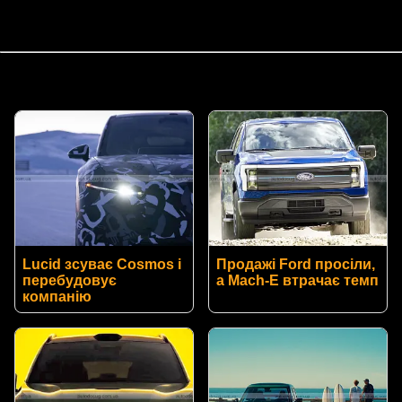
Lucid зсуває Cosmos і
Продажі Ford просіли,
перебудовує
а Mach-E втрачає темп
компанію