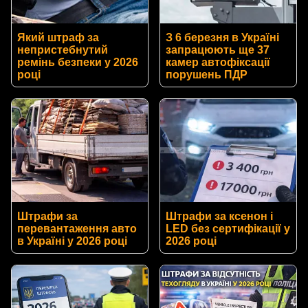
Який штраф за
З 6 березня в Україні
непристебнутий
запрацюють ще 37
ремінь безпеки у 2026
камер автофіксації
році
порушень ПДР
Штрафи за
Штрафи за ксенон і
перевантаження авто
LED без сертифікації у
в Україні у 2026 році
2026 році