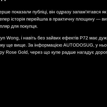
ше показали публіці, він одразу запам’ятався як
 Тепер історія перейшла в практичну площину — в
пляр для покупця.
n Wong, і навіть без зайвих ефектів P72 має дуж
анку ще вище. За інформацією AUTODOSUG, у ньо
ору Rose Gold, через що купе радше нагадує дорог