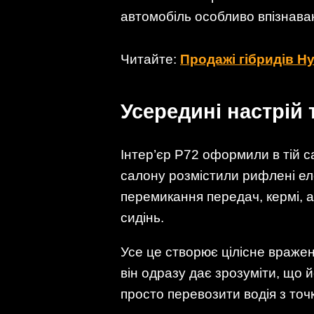
автомобіль особливо впізнава
Читайте:
Продажі гібридів Hy
Усередині настрій
Інтер’єр P72 оформили в тій са
салону розмістили рифлені ел
перемикання передач, кермі, а
сидінь.
Усе це створює цілісне враже
він одразу дає зрозуміти, що 
просто перевозити водія з точк