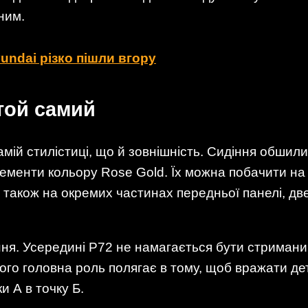
ним.
undai різко пішли вгору
 той самий
мій стилістиці, що й зовнішність. Сидіння обшили
ементи кольору Rose Gold. Їх можна побачити на
 також на окремих частинах передньої панелі, две
ння. Усередині P72 не намагається бути стриман
його головна роль полягає в тому, щоб вражати д
и А в точку Б.