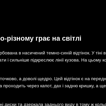
о-різному грає на світлі
ована в насичений темно-синій відтінок. У тіні 
ти і сильніше підкреслює лінії кузова. На цьому к
точково, а доволі щедро. Цей відтінок є на передн
ка проходить через капот, дах і задню кришку, а щ
і диски та дзеркала заднього виду в тому ж коль