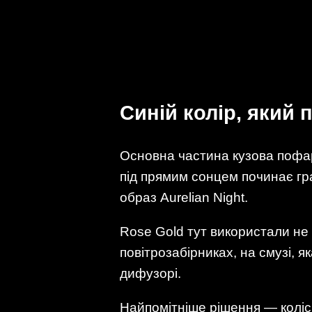
Синій колір, який п
Основна частина кузова пофарб
під прямим сонцем починає гра
образ Aurelian Night.
Rose Gold тут використали не 
повітрозабірниках, на смузі, я
дифузорі.
Найпомітніше рішення — колісн