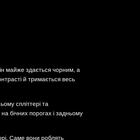
він майже здається чорним, а
онтрасті й тримається весь
ьому спліттері та
е на бічних порогах і задньому
орі. Саме вони роблять