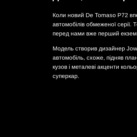
Коли новий De Tomaso P72 впер
автомобілів обмеженої серії.
перед нами вже перший екзем
Модель створив дизайнер Jowy
автомобіль, схоже, підняв пл
кузов і металеві акценти коль
суперкар.