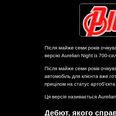
Після майже семи років очіку
версію Aurelian Night із 700-с
Після майже семи років очіку
автомобіль для клієнта вже гот
прицілом на статус артоб’єкта
Ця версія називається Aurelian 
Дебют, якого спра