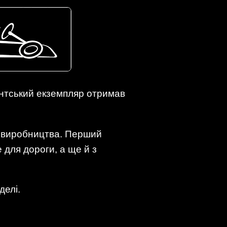
єнтський екземпляр отримав
о виробництва. Перший
е для дороги, а ще й з
делі.