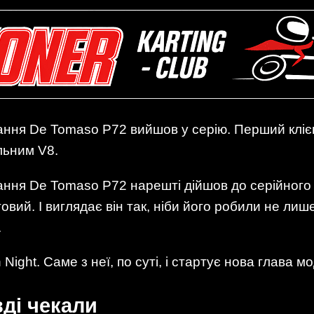
вання De Tomaso P72 вийшов у серію. Перший клі
ильним V8.
вання De Tomaso P72 нарешті дійшов до серійног
овий. І виглядає він так, ніби його робили не лиш
.
Night. Саме з неї, по суті, і стартує нова глава мо
вді чекали