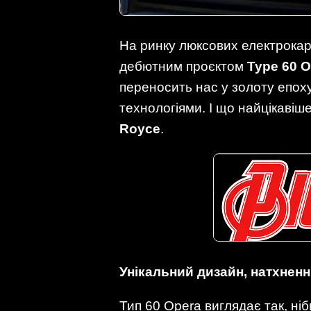
На ринку люксових електрокар
дебютним проєктом
Type 60 
переносить нас у золоту епох
технологіями. І що найцікавіш
Royce
.
Унікальний дизайн, натхнен
Тип 60 Opera виглядає так, ніб