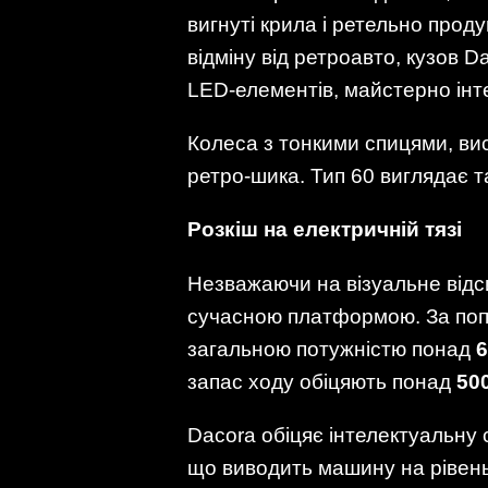
вигнуті крила і ретельно прод
відміну від ретроавто, кузов 
LED-елементів, майстерно інт
Колеса з тонкими спицями, вис
ретро-шика. Тип 60 виглядає та
Розкіш на електричній тязі
Незважаючи на візуальне відси
сучасною платформою. За поп
загальною потужністю понад
6
запас ходу обіцяють понад
50
Dacora обіцяє інтелектуальну 
що виводить машину на рівень