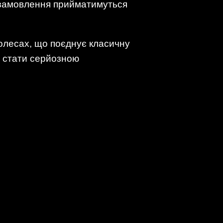
 замовлення прийматимуться
колесах, що поєднує класичну
е стати серйозною