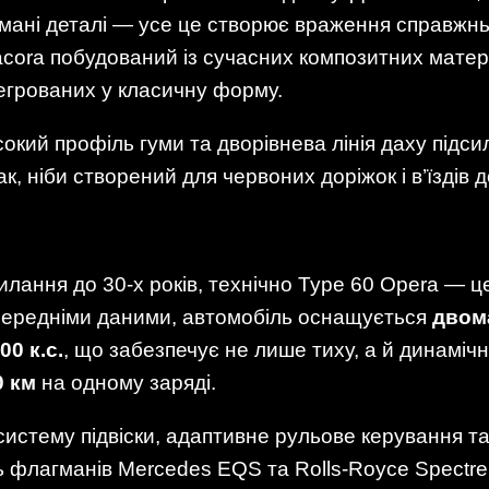
умані деталі — усе це створює враження справжнь
Dacora побудований із сучасних композитних матері
егрованих у класичну форму.
окий профіль гуми та дворівнева лінія даху підс
к, ніби створений для червоних доріжок і в’їздів д
лання до 30-х років, технічно Type 60 Opera — ц
ередніми даними, автомобіль оснащується
двом
00 к.с.
, що забезпечує не лише тиху, а й динамічн
0 км
на одному заряді.
систему підвіски, адаптивне рульове керування та
 флагманів Mercedes EQS та Rolls-Royce Spectre