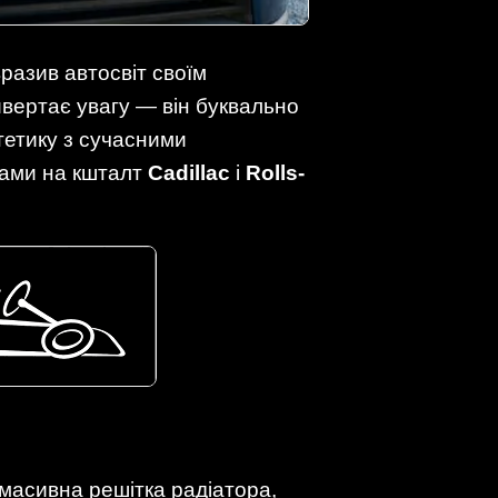
вразив автосвіт своїм
ивертає увагу — він буквально
тетику з сучасними
нтами на кшталт
Cadillac
і
Rolls-
, масивна решітка радіатора,