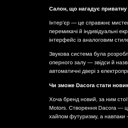
Салон, що нагадує приватну 
Інтер'єр — це справжнє мистец
перемикачі й індивідуальні ек
інтерфейс із аналоговим стил
Звукова система була розробл
оперного залу — звідси й назв
автоматичні двері з електроп
Чи зможе Dacora стати нови
Хоча бренд новий, за ним стої
Motors. Створення Dacora — ц
хайпом футуризму, а навпаки —