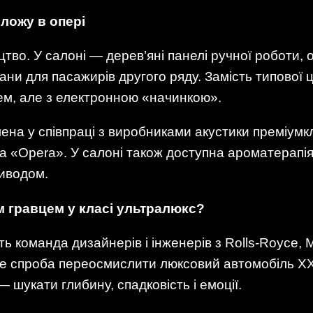
ложу в опері
тво. У салоні — дерев’яні панелі ручної роботи, о
рани для пасажирів другого ряду. Замість типової
ем, але з електронною «начинкою».
ена у співпраці з виробниками акустики преміум
а «Opera». У салоні також доступна ароматерапія,
риводом.
м гравцем у класі ультралюкс?
ть команда дизайнерів і інженерів з Rolls-Royce, 
е спроба переосмислити люксовий автомобіль ХХІ 
 шукати глибину, спадковість і емоції.