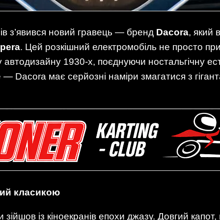
ів з’явився новий гравець — бренд
Dacora
, який 
Opera
. Цей розкішний електромобіль не просто пр
у автодизайну 1930-х, поєднуючи ностальгічну ес
е — Dacora має серйозні наміри змагатися з гіга
ний класикою
и зійшов із кіноекранів епохи джазу. Довгий капот