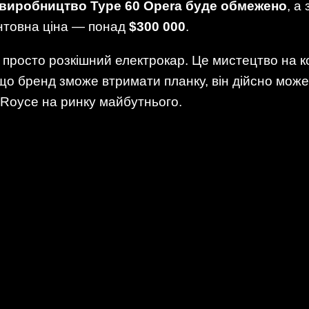
виробництво Type 60 Opera буде обмежено
, а
нтовна ціна — понад
$300 000
.
 просто розкішний електрокар. Це мистецтво на 
кщо бренд зможе втримати планку, він дійсно мож
s-Royce на ринку майбутнього.