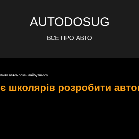
AUTODOSUG
ВСЕ ПРО АВТО
обити автомобіль майбутнього
ує школярів розробити авт