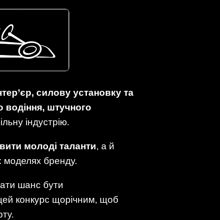
інтер’єр, силову установку та
 водіння, штучного
ільну індустрію.
вити молоді таланти
, а й
іх моделях бренду.
мати шанс бути
цей конкурс щорічним, щоб
рту.