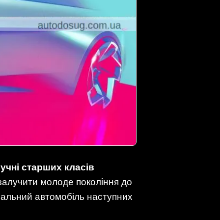
о
учні старших класів
залучити молоде покоління до
деальний автомобіль наступних