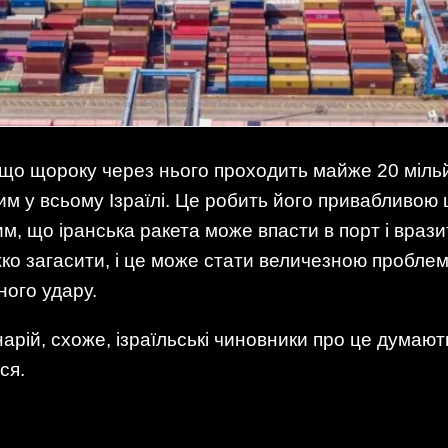
що щороку через нього проходить майже 20 мільй
 у всьому Ізраїлі. Це робить його привабливою ці
м, що іранська ракета може впасти в порт і врази
ажко загасити, і це може стати величезною пробл
ного удару.
арій, схоже, ізраїльські чиновники про це думаю
ся.