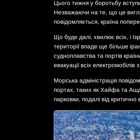
Цього тижня у боротьбу вступи
Незважаючи на те, що це вигля
повідомляється, країна попер
Що буде далі, хвилює всіх, і Із
території впаде ще більше іра
судноплавства та портів країн
евакуації всіх електромобілів 
Морська адміністрація повідо
портах, таких як Хайфа та Ашд
парковки, подалі від критично 