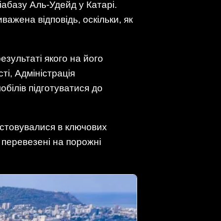
іабазу Аль-Удейд у Катарі.
ажена відповідь, оскільки, як
результаті якого на його
ті, Адміністрація
обілів підготуватися до
истовувалися в ключових
 перевезені на порожні