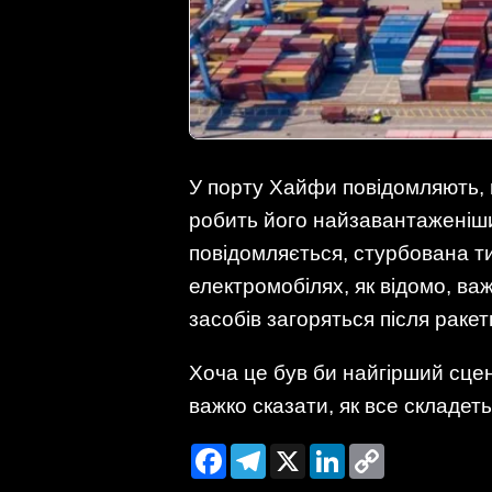
У порту Хайфи повідомляють, 
робить його найзавантаженішим
повідомляється, стурбована ти
електромобілях, як відомо, в
засобів загоряться після ракет
Хоча це був би найгірший сцен
важко сказати, як все складеть
Facebook
Telegram
X
LinkedIn
Copy
Link