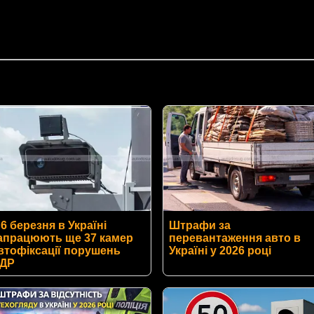
 6 березня в Україні
Штрафи за
апрацюють ще 37 камер
перевантаження авто в
втофіксації порушень
Україні у 2026 році
ДР