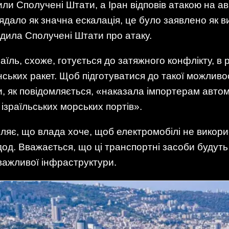
ли Сполучені Штати, а Іран відповів атакою на ав
дало як значна ескалація, це було заявлено як вив
едила Сполучені Штати про атаку.
раїль, схоже, готується до затяжного конфлікту, в 
нських ракет. Щоб підготуватися до такої можливос
и, як повідомляється, «наказала імпортерам автом
з ізраїльських морських портів».
мляє, що влада хоче, щоб електромобілі не викор
од. Вважається, що ці транспортні засоби будуть
важливої ​​інфраструктури.