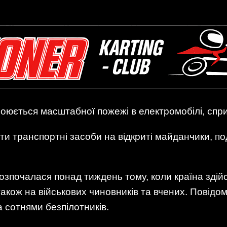
оюється масштабної пожежі в електромобілі, спр
и транспортні засоби на відкриті майданчики, пода
розпочалася понад тиждень тому, коли країна здій
акож на військових чиновників та вчених. Повідо
а сотнями безпілотників.