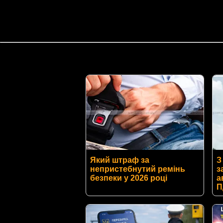
Який штраф за
З
непристебнутий ремінь
з
безпеки у 2026 році
а
П