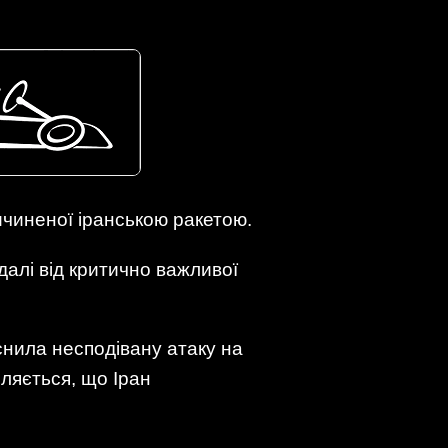
ичиненої іранською ракетою.
лі від критично важливої ​​
снила несподівану атаку на
мляється, що Іран