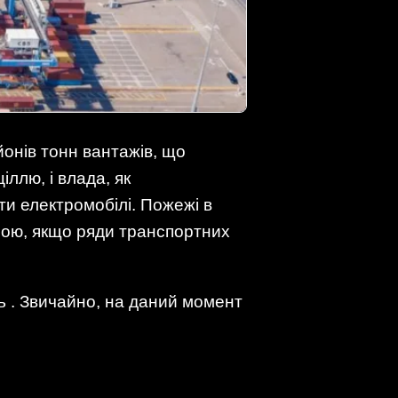
онів тонн вантажів, що
ллю, і влада, як
ти електромобілі. Пожежі в
емою, якщо ряди транспортних
ть . Звичайно, на даний момент