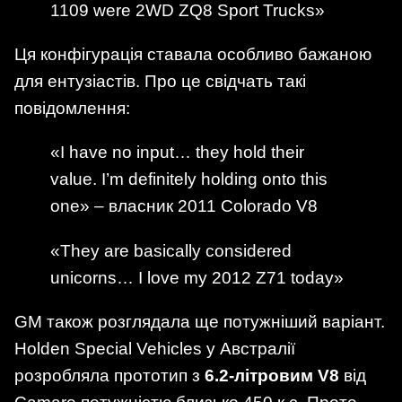
1109 were 2WD ZQ8 Sport Trucks»
Ця конфігурація ставала особливо бажаною
для ентузіастів. Про це свідчать такі
повідомлення:
«I have no input… they hold their
value. I’m definitely holding onto this
one» – власник 2011 Colorado V8
«They are basically considered
unicorns… I love my 2012 Z71 today»
GM також розглядала ще потужніший варіант.
Holden Special Vehicles у Австралії
розробляла прототип з
6.2‑літровим V8
від