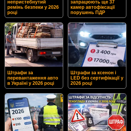
непристебнутий
запрацюють ще 37
ремінь безпеки у 2026
камер автофіксації
році
порушень ПДР
Штрафи за
Штрафи за ксенон і
перевантаження авто
LED без сертифікації у
в Україні у 2026 році
2026 році