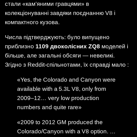
стали «кам’яними гравцями» в
колекціонуванні завдяки поєднанню V8 і
компактного кузова.
Числа підтверджують: було випущено
приблизно
1109 двоколісних ZQ8
моделей і
більше, але загальні обсяги — невеликі.
Згідно з Reddit-спільнотами, їх справді мало :
«Yes, the Colorado and Canyon were
available with a 5.3L V8, only from
2009–12… very low production
numbers and quite rare»
«2009 to 2012 GM produced the
Colorado/Canyon with a V8 option. …