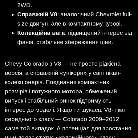
2WD.
Справжній V8
: аналогічний Chevrolet full-
size двигун, але в компактному кузові.
Колекційна вага
: підвищений інтерес від
фанів, стабільне збереження ціни.
Chevy Colorado з V8 — не просто рідкісна
версія, а справжній «унікорн» у світі пікап-
колекціонерів. Поєднання компактних
розмірів і потужного мотора, обмежений
випуск і стабільний ринок підтримують
інтерес до моделі. Якщо ти шукаєш V8‑пікап
середнього класу — Colorado 2009–2012
саме той випадок. А потенціал для зростання
ціни додає статус «колекційного» класу.