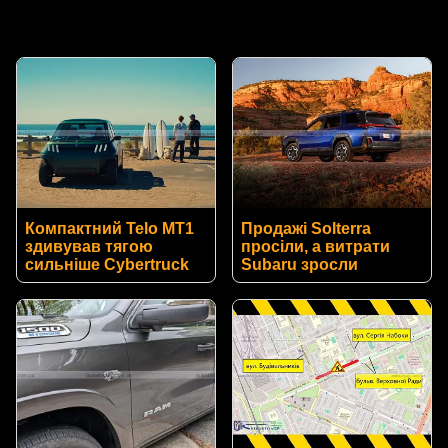
Компактний Telo MT1
Продажі Solterra
здивував тягою
просіли, а витрати
сильніше Cybertruck
Subaru зросли