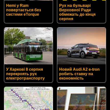
Hemi у Ram
Рух на бульварі
повертається без
Верховної Ради
системи eTorque
обмежать до кінця
серпня
У Харкові 8 серпня
Новий Audi A2 e-tron
перекроять рух
робить ставку на
електротранспорту
економність