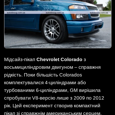
Мідсайз‑пікап
Chevrolet Colorado
з
восьмициліндровим двигуном – справжня
рідкість. Поки більшість Colorados
комплектувалися 4‑циліндрами або
турбованими 6‑циліндрами, GM вирішила
спробувати V8‑версію лише з 2009 по 2012
рік. Цей експеримент створив компактний
пікап зі справжнім американським серцем,