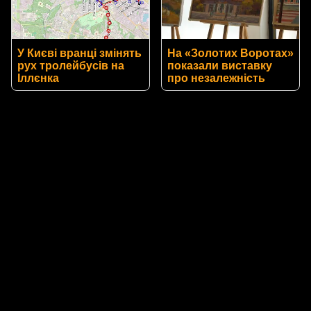
У Києві вранці змінять
На «Золотих Воротах»
рух тролейбусів на
показали виставку
Іллєнка
про незалежність