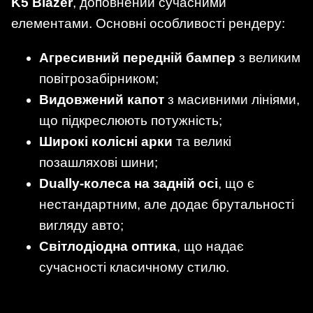
K5 Blazer
, доповнений сучасними
елементами. Основні особливості рендеру:
Агресивний передній бампер
з великим
повітрозабірником;
Видовжений капот
з масивними лініями,
що підкреслюють потужність;
Широкі колісні арки
та великі
позашляхові шини;
Dually-колеса на задній осі
, що є
нестандартним, але додає брутальності
вигляду авто;
Світлодіодна оптика
, що надає
сучасності класичному стилю.