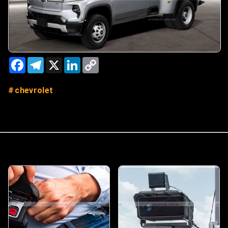
Facebook
Telegram
X
LinkedIn
Copy
Link
chevrolet