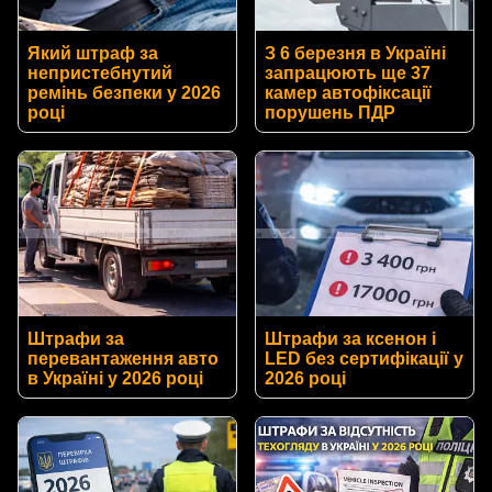
Який штраф за
З 6 березня в Україні
непристебнутий
запрацюють ще 37
ремінь безпеки у 2026
камер автофіксації
році
порушень ПДР
Штрафи за
Штрафи за ксенон і
перевантаження авто
LED без сертифікації у
в Україні у 2026 році
2026 році