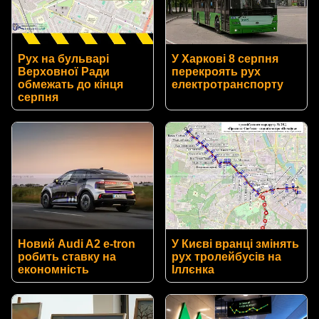
Рух на бульварі
У Харкові 8 серпня
Верховної Ради
перекроять рух
обмежать до кінця
електротранспорту
серпня
Новий Audi A2 e-tron
У Києві вранці змінять
робить ставку на
рух тролейбусів на
економність
Іллєнка