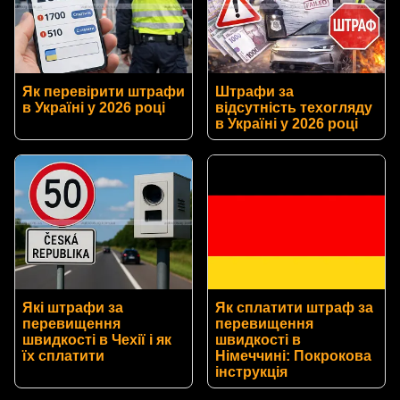
Як перевірити штрафи
Штрафи за
в Україні у 2026 році
відсутність техогляду
в Україні у 2026 році
Які штрафи за
Як сплатити штраф за
перевищення
перевищення
швидкості в Чехії і як
швидкості в
їх сплатити
Німеччині: Покрокова
інструкція