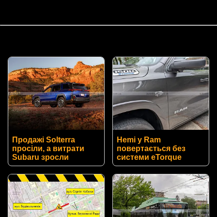
Продажі Solterra
Hemi у Ram
просіли, а витрати
повертається без
Subaru зросли
системи eTorque