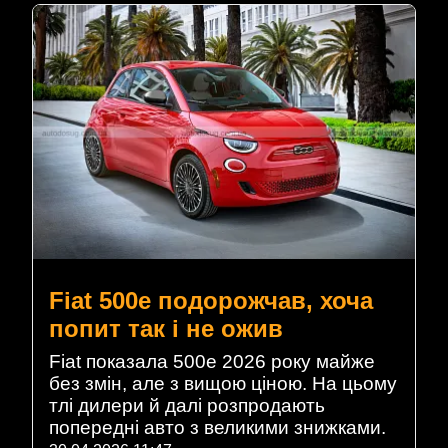
Fiat 500e подорожчав, хоча
попит так і не ожив
Fiat показала 500e 2026 року майже
без змін, але з вищою ціною. На цьому
тлі дилери й далі розпродають
попередні авто з великими знижками.