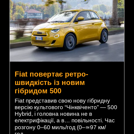
Fiat повертає ретро-
швидкість із новим
гібридом 500
Fiat представив свою нову гібридну
версію культового “Чінквіченто” — 500
Hybrid, і головна новина не в
електрифікації, а в… повільності. Час
розгону 0–60 миль/год (0–≃97 км/
год…