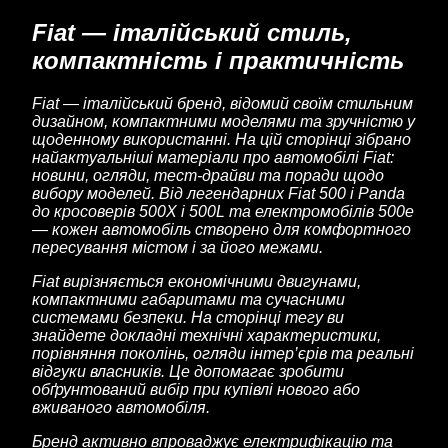
Fiat — італійський стиль,
компактність і практичність
Fiat — італійський бренд, відомий своїм стильним
дизайном, компактними моделями та зручністю у
щоденному використанні. На цій сторінці зібрано
найактуальніші матеріали про автомобілі Fiat:
новини, огляди, тест-драйви та поради щодо
вибору моделей. Від легендарних Fiat 500 і Panda
до кросоверів 500X і 500L та електромобілів 500e
— кожен автомобіль створено для комфортного
пересування містом і за його межами.
Fiat вирізняється економічними двигунами,
компактними габаритами та сучасними
системами безпеки. На сторінці тегу ви
знайдете докладні технічні характеристики,
порівняння поколінь, огляди інтер’єрів та реальні
відгуки власників. Це допомагає зробити
обґрунтований вибір при купівлі нового або
вживаного автомобіля.
Бренд активно впроваджує електрифікацію та