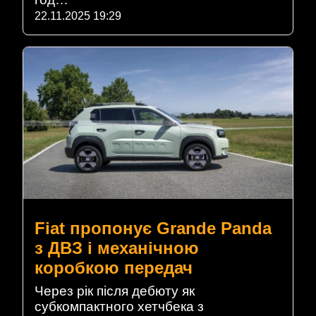
22.11.2025 19:29
Fiat пропонує Grande Panda
з ДВЗ і механічною
коробкою передач
Через рік після дебюту як
субкомпактного хетчбека з