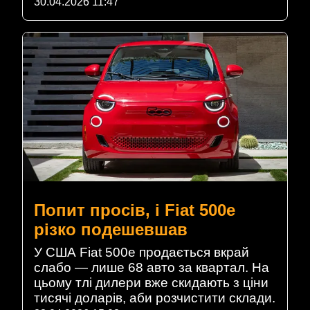
30.04.2026 11:47
Попит просів, і Fiat 500e
різко подешевшав
У США Fiat 500e продається вкрай
слабо — лише 68 авто за квартал. На
цьому тлі дилери вже скидають з ціни
тисячі доларів, аби розчистити склади.