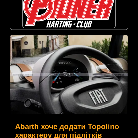
Abarth хоче додати Topolino
характеру для підлітків