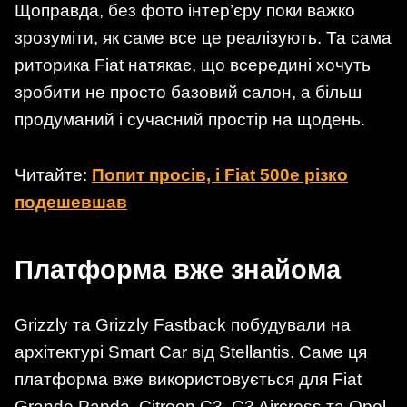
Щоправда, без фото інтер’єру поки важко
зрозуміти, як саме все це реалізують. Та сама
риторика Fiat натякає, що всередині хочуть
зробити не просто базовий салон, а більш
продуманий і сучасний простір на щодень.
Читайте:
Попит просів, і Fiat 500e різко
подешевшав
Платформа вже знайома
Grizzly та Grizzly Fastback побудували на
архітектурі Smart Car від Stellantis. Саме ця
платформа вже використовується для Fiat
Grande Panda, Citroen C3, C3 Aircross та Opel