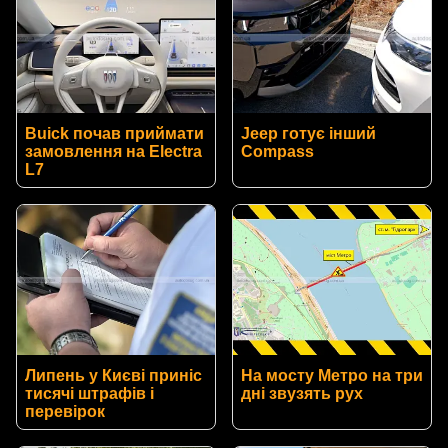
Buick почав приймати
Jeep готує інший
замовлення на Electra
Compass
L7
Липень у Києві приніс
На мосту Метро на три
тисячі штрафів і
дні звузять рух
перевірок