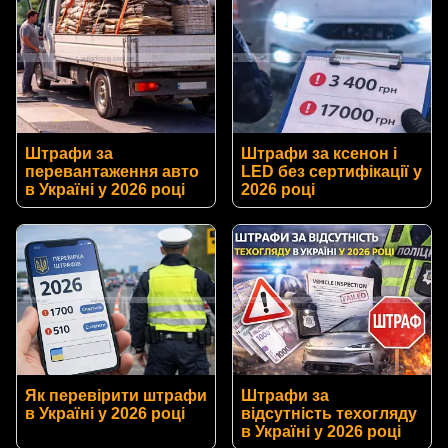
Штрафи за
Штрафи за ксенон і
перевантаження авто
LED без сертифікації у
в Україні у 2026 році
2026 році
Як перевірити штрафи
Штрафи за
в Україні у 2026 році
відсутність техогляду
в Україні у 2026 році