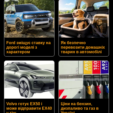
Ford зміщує ставку на
Як безпечно
дорогі моделі з
перевозити домашніх
характером
тварин в автомобілі
Volvo готує EX50 і
Ціни на бензин,
може відправити EX40
дизпаливо та газ в
у тінь
Україні