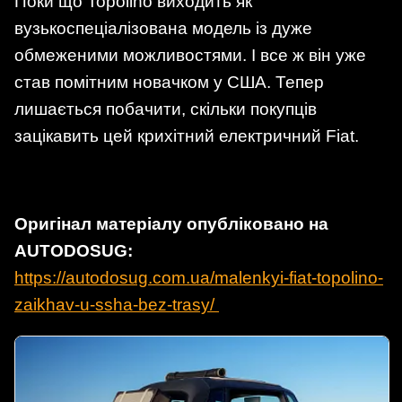
Поки що Topolino виходить як
вузькоспеціалізована модель із дуже
обмеженими можливостями. І все ж він уже
став помітним новачком у США. Тепер
лишається побачити, скільки покупців
зацікавить цей крихітний електричний Fiat.
Оригінал матеріалу опубліковано на
AUTODOSUG:
https://autodosug.com.ua/malenkyi-fiat-topolino-
zaikhav-u-ssha-bez-trasy/