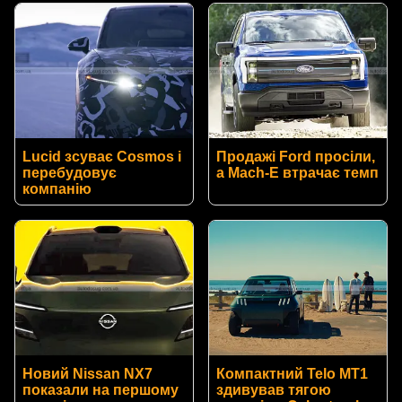
Lucid зсуває Cosmos і
Продажі Ford просіли,
перебудовує
а Mach-E втрачає темп
компанію
Новий Nissan NX7
Компактний Telo MT1
показали на першому
здивував тягою