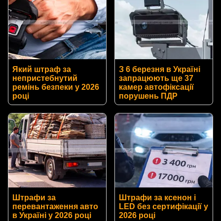
Який штраф за
З 6 березня в Україні
непристебнутий
запрацюють ще 37
ремінь безпеки у 2026
камер автофіксації
році
порушень ПДР
Штрафи за
Штрафи за ксенон і
перевантаження авто
LED без сертифікації у
в Україні у 2026 році
2026 році