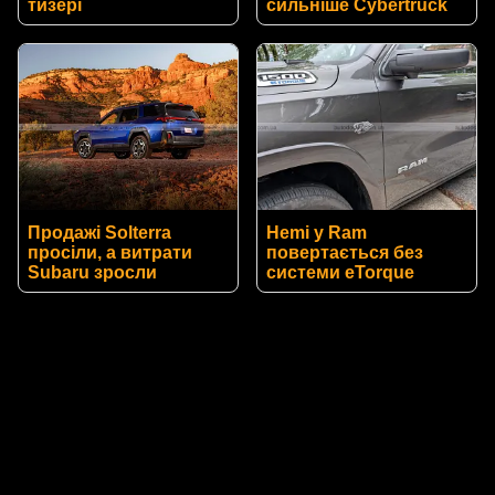
тизері
сильніше Cybertruck
Продажі Solterra
Hemi у Ram
просіли, а витрати
повертається без
Subaru зросли
системи eTorque