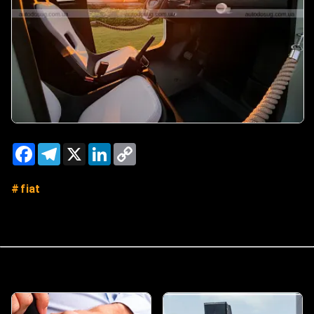
Facebook
Telegram
X
LinkedIn
Copy
Link
fiat