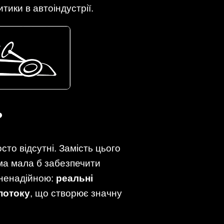
тики в автоіндустрії.
?
то відсутні. Замість цього
ема мала б забезпечити
 ненадійною:
реальні
потоку
, що створює значну