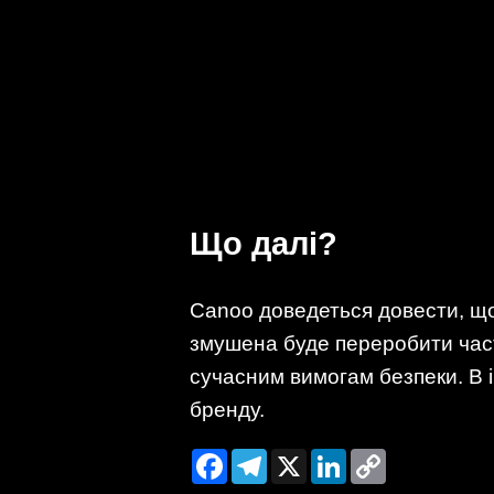
Що далі?
Canoo доведеться довести, що 
змушена буде переробити час
сучасним вимогам безпеки. В 
бренду.
Facebook
Telegram
X
LinkedIn
Copy
Link