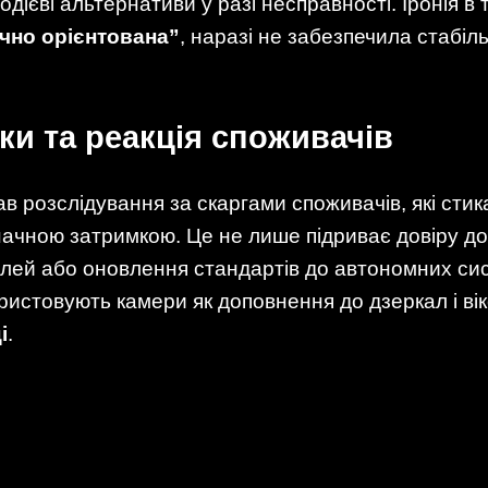
дієві альтернативи у разі несправності. Іронія в 
ічно орієнтована”
, наразі не забезпечила стабіл
ки та реакція споживачів
 розслідування за скаргами споживачів, які стика
начною затримкою. Це не лише підриває довіру до
лей або оновлення стандартів до автономних сист
ористовують камери як доповнення до дзеркал і в
і
.