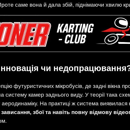
Проте саме вона й дала збій, піднімаючи хвилю кри
: інновація чи недопрацювання
цію футуристичних мікробусів, де задні вікна прос
на систему камер заднього виду. У теорії така сх
 аеродинаміку. На практиці ж система виявилася
зависання, збої та навіть повну відмову відео
ом.