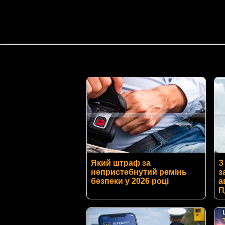
Який штраф за
З
непристебнутий ремінь
з
безпеки у 2026 році
а
П