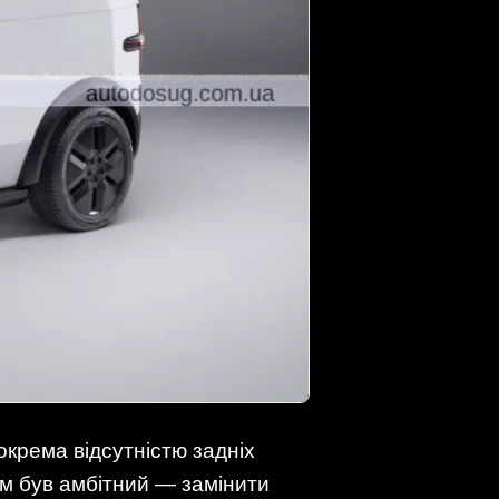
окрема відсутністю задніх
ум був амбітний — замінити