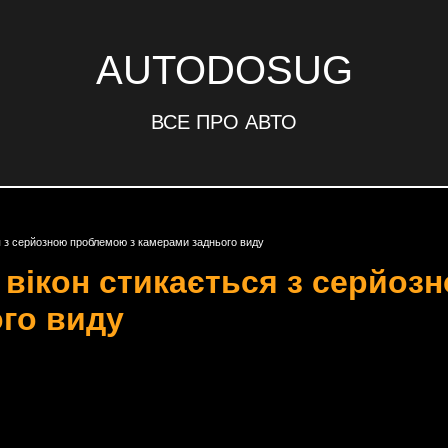
AUTODOSUG
ВСЕ ПРО АВТО
ся з серйозною проблемою з камерами заднього виду
х вікон стикається з серйо
го виду