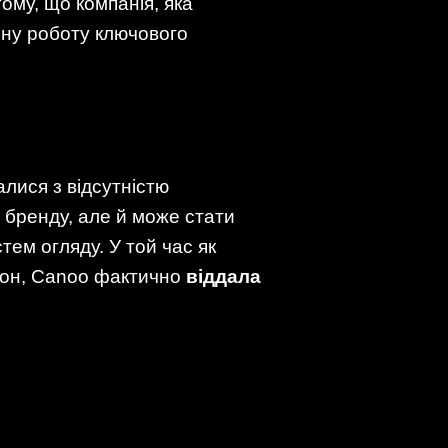
тому, що компанія, яка
ьну роботу ключового
лися з відсутністю
 бренду, але й може стати
ем огляду. У той час як
ікон, Canoo фактично
віддала