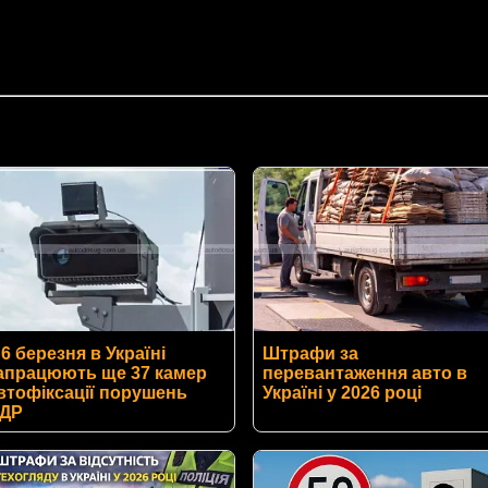
 6 березня в Україні
Штрафи за
апрацюють ще 37 камер
перевантаження авто в
втофіксації порушень
Україні у 2026 році
ДР