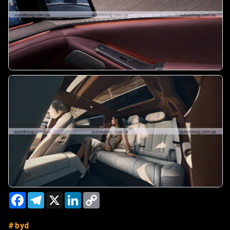
Facebook
Telegram
X
LinkedIn
Copy
Link
byd