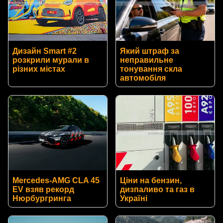
Дизайн Smart #2
Який штраф за
розкрили мурали в
неправильне
різних містах
тонування скла
автомобіля
Mercedes-AMG CLA 45
Ціни на бензин,
EV взяв рекорд
дизпаливо та газ в
Нюрбургринга
Україні