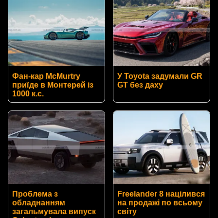
Фан-кар McMurtry
У Toyota задумали GR
приїде в Монтерей із
GT без даху
1000 к.с.
Проблема з
Freelander 8 націлився
обладнанням
на продажі по всьому
загальмувала випуск
світу