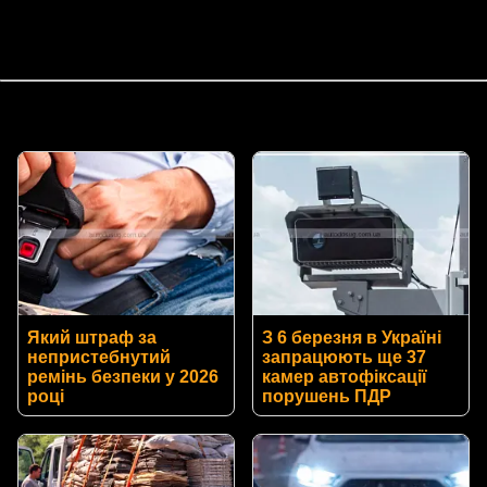
Який штраф за
З 6 березня в Україні
непристебнутий
запрацюють ще 37
ремінь безпеки у 2026
камер автофіксації
році
порушень ПДР