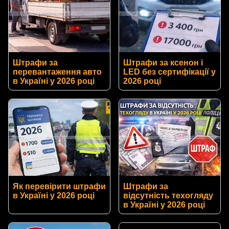
Штрафи за
Штрафи за ксенон і
перевантаження авто
LED без сертифікації у
в Україні у 2026 році
2026 році
Як перевірити штрафи
Штрафи за
в Україні у 2026 році
відсутність техогляду
в Україні у 2026 році