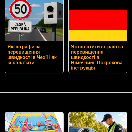
Які штрафи за
Як сплатити штраф за
перевищення
перевищення
швидкості в Чехії і як
швидкості в
їх сплатити
Німеччині: Покрокова
інструкція