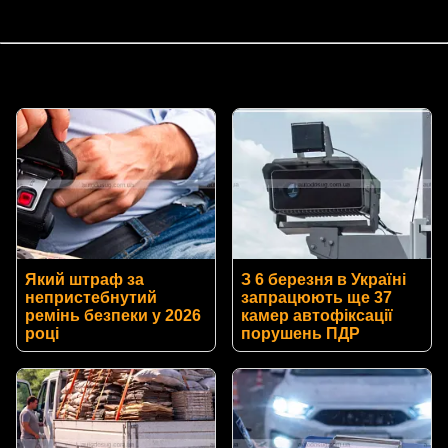
Який штраф за
З 6 березня в Україні
непристебнутий
запрацюють ще 37
ремінь безпеки у 2026
камер автофіксації
році
порушень ПДР