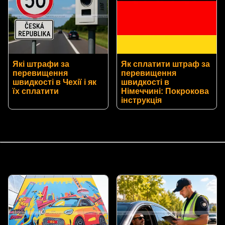
Які штрафи за
Як сплатити штраф за
перевищення
перевищення
швидкості в Чехії і як
швидкості в
їх сплатити
Німеччині: Покрокова
інструкція