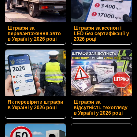
Штрафи за
Штрафи за ксенон і
перевантаження авто
LED без сертифікації у
в Україні у 2026 році
2026 році
Як перевірити штрафи
Штрафи за
в Україні у 2026 році
відсутність техогляду
в Україні у 2026 році