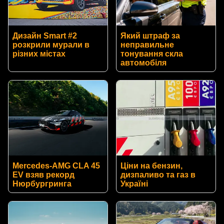
Дизайн Smart #2
Який штраф за
розкрили мурали в
неправильне
різних містах
тонування скла
автомобіля
Mercedes-AMG CLA 45
Ціни на бензин,
EV взяв рекорд
дизпаливо та газ в
Нюрбургринга
Україні