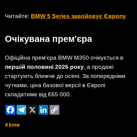
Читайте:
BMW 5 Series завойовує Європу
Очікувана прем'єра
Офіційна прем’єра BMW M350 очікується в
першій половині 2026 року
, а продажі
стартують ближче до осені. За попередніми
чутками, ціна базової версії в Європі
складатиме від €65 000.
Facebook
Telegram
X
LinkedIn
Copy
Link
bmw