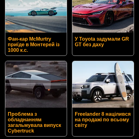
Фан-кар McMurtry
У Toyota задумали GR
приїде в Монтерей із
GT без даху
1000 к.с.
Проблема з
Freelander 8 націлився
обладнанням
на продажі по всьому
загальмувала випуск
світу
Cybertruck