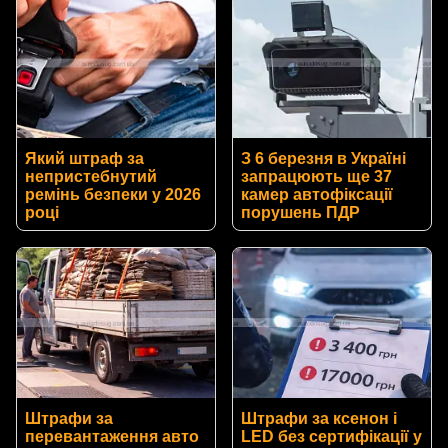
Який штраф за
З 6 березня в Україні
непристебнутий
запрацюють ще 37
ремінь безпеки у 2026
камер автофіксації
році
порушень ПДР
Штрафи за
Штрафи за ксенон і
перевантаження авто
LED без сертифікації у