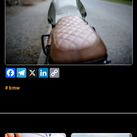
Facebook
Telegram
X
LinkedIn
Copy
Link
bmw