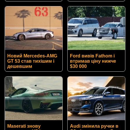
Новий Mercedes-AMG
Ford вивів Fathom і
GT 53 став тихішим і
втримав ціну нижче
дешевшим
$30 000
Maserati знову
Audi змінила ручки в