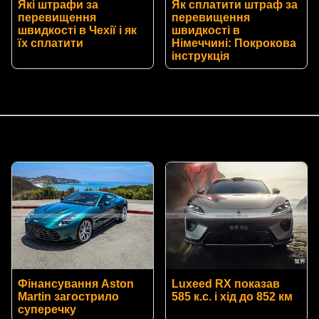
Які штрафи за
Як сплатити штраф за
перевищення
перевищення
швидкості в Чехії і як
швидкості в
їх сплатити
Німеччині: Покрокова
інструкція
Фінансування Aston
Luxeed RX показав
Martin загострило
585 к.с. і хід до 852 км
суперечку