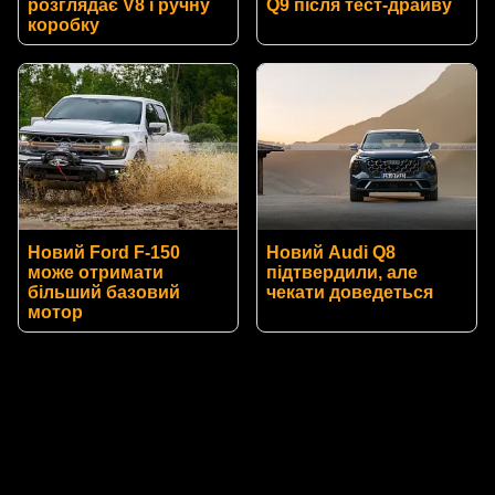
розглядає V8 і ручну
Q9 після тест-драйву
коробку
Новий Ford F-150
Новий Audi Q8
може отримати
підтвердили, але
більший базовий
чекати доведеться
мотор