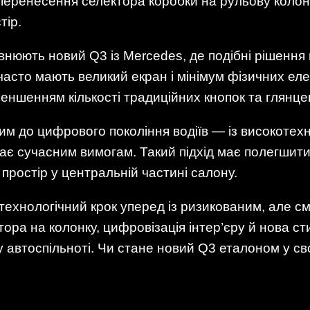
еренесення селектора коробки на рульову колонку
тір.
внюють новий Q3 із Mercedes, де подібні рішення
і часто мають великий екран і мінімум фізичних е
ншенням кількості традиційних кнопок та глянцев
им до цифрового покоління водіїв — із високотех
дає сучасним вимогам. Такий підхід має полегшит
 простір у центральній частині салону.
 технологічний крок уперед із ризикованим, але 
ора на колонку, цифровізація інтер’єру й нова с
 автоспільноті. Чи стане новий Q3 еталоном у св