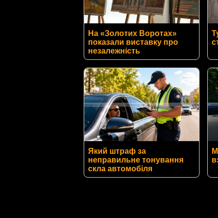
На «Золотих Воротах»
Т
показали виставку про
с
незалежність
Який штраф за
M
неправильне тонування
в
скла автомобіля