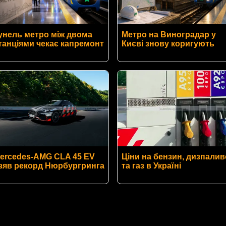
унель метро між двома
Метро на Виноградар у
танціями чекає капремонт
Києві знову коригують
ercedes-AMG CLA 45 EV
Ціни на бензин, дизпалив
зяв рекорд Нюрбургринга
та газ в Україні