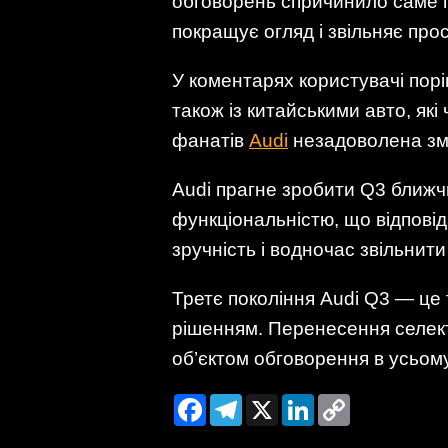
обговорень спричинило саме п
покращує огляд і звільняє прос
У коментарях користувачі порі
також із китайськими авто, як
фанатів
Audi
незадоволена зме
Audi прагне зробити Q3 ближч
функціональністю, що відпові
зручність і водночас звільнити
Третє покоління Audi Q3 — це
рішенням. Перенесення селект
об’єктом обговорення в усьому
Facebook
Telegram
X
LinkedIn
Copy
Link