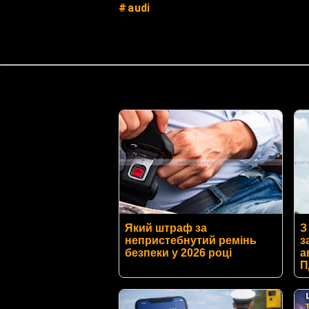
audi
Який штраф за
З
непристебнутий ремінь
з
безпеки у 2026 році
а
П