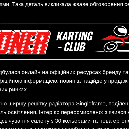
ями. Така деталь викликала жваве обговорення се
дбулася онлайн на офіційних ресурсах бренду та 
офіційною інформацією, новинка надійде у продаж 
них ринках.
но ширшу решітку радіатора Singleframe, поділе
ь освітлення. Інтер’єр переосмислено: з’явився 
дсвічування салону з 30 кольорами та нова ергон