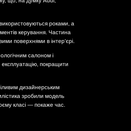
, що, на думку Audi,
 використовуються роками, а
лементів керування. Частина
ими поверхнями в інтер’єрі.
нологічним салоном і
и експлуатацію, покращити
сміливим дизайнерським
тилістика зробили модель
оєму класі — покаже час.