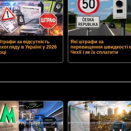
трафи за відсутність
Які штрафи за
ехогляду в Україні у 2026
перевищення швидкості 
оці
Чехії і як їх сплатити