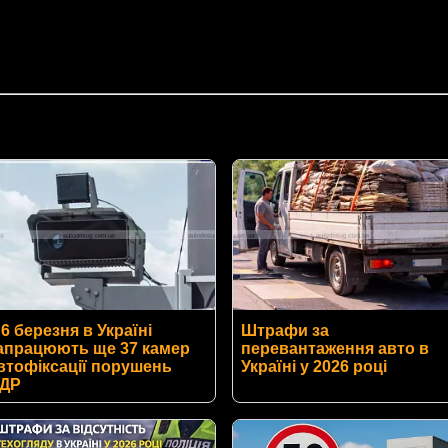
 6 березня в Україні
Штрафи за
апрацюють ще 37 камер
перевантаження авто в
втофіксації порушень
Україні у 2026 році
ДР