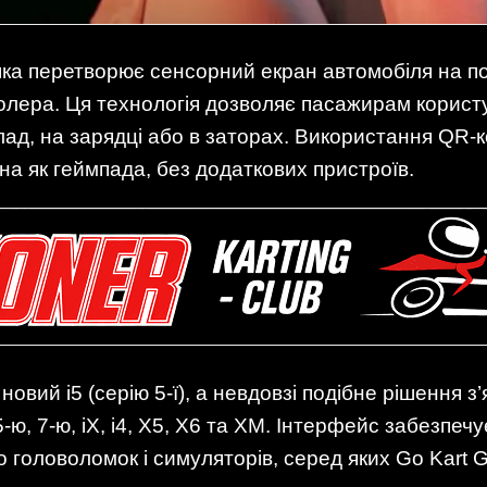
яка перетворює сенсорний екран автомобіля на по
олера. Ця технологія дозволяє пасажирам корист
клад, на зарядці або в заторах. Використання QR-
а як геймпада, без додаткових пристроїв.
овий i5 (серію 5‑ї), а невдовзі подібне рішення з
 5‑ю, 7‑ю, iX, i4, X5, X6 та XM. Інтерфейс забезпе
 до головоломок і симуляторів, серед яких Go Kart 