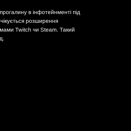
 прогалину в інфотейнменті під
очікується розширення
рмами Twitch чи Steam. Такий
д.