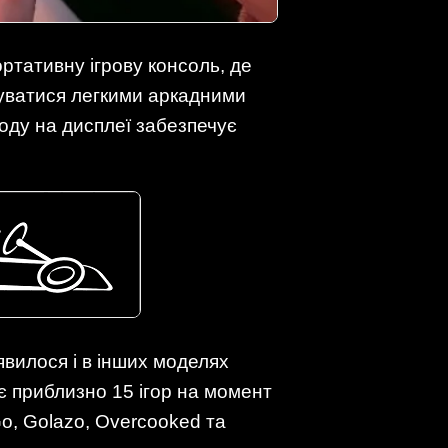
ртативну ігрову консоль, де
уватися легкими аркадними
коду на дисплеї забезпечує
’явилося і в інших моделях
чує приблизно 15 ігор на момент
Go, Golazo, Overcooked та