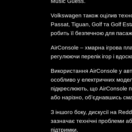
Music Guess.
Volkswagen також оцілив технол
Passat, Tiguan, Golf та Golf E
робить її безпечною для пасаж
AirConsole – хмарна ігрова п
регулюючи перелік ігор і вдос
Використання AirConsole у ав
особливо у електричних модел
підкреслюють, що AirConsole 
або нарізно, об’єднавшись с
З іншого боку, дискусії на Re
зазначає технічні проблеми а
підтримки.