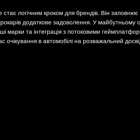
le стає логічним кроком для брендів. Він заповнює
ктрокарів додаткове задоволення. У майбутньому 
 інші марки та інтеграція з потоковими геймплатфо
ас очікування в автомобілі на розважальний досві