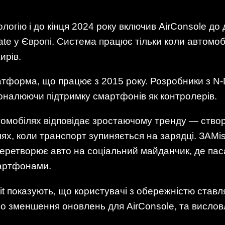
огію і до кінця 2024 року включив AirConsole до 
state у Європі. Система працює тільки коли автомоб
ирів.
латформа, що працює з 2015 року. Розробники з N
коналюючи підтримку смартфонів як контролерів.
томобілях відповідає зростаючому тренду — ство
ях, коли транспорт зупиняється на зарядці. ЗAM
перетворює авто на соціальний майданчик, де па
мартфонами.
ddit показують, що користувачі з обережністю ста
бо зменшення оновлень для AirConsole, та висло