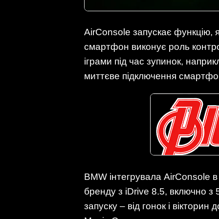
AirConsole запускає функцію, 
смартфон виконує роль контр
іграми під час зупинок, напри
миттєве підключення смартфон
BMW інтегрувала AirConsole в н
бренду з iDrive 8.5, включно з
запуску – від гонок і вікторин