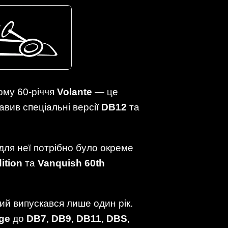
ому 60-річчя
Volante
— це
авив спеціальні версії
DB12
та
 для неї потрібно було окреме
ition
та
Vanquish 60th
кий випускався лише один рік.
ge
до
DB7
,
DB9
,
DB11
,
DBS
,