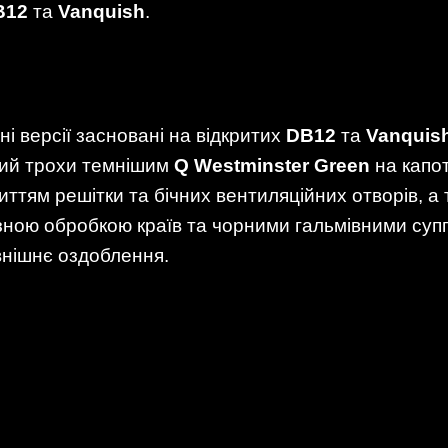
B12
та
Vanquish
.
йні версії засновані на відкритих
DB12
та
Vanquis
ний трохи темнішим
Q Westminster Green
на капот
иттям решітки та бічних вентиляційних отворів, а
ною обробкою країв та чорними гальмівними су
нішнє оздоблення.