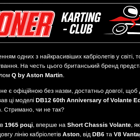
ням одних з найкрасивіших кабріолетів у світі, т
кування. На честь цього британський бренд предст
ілом
Q by Aston Martin
.
я не є офіційною без назви, достатньо довгої, щоб
ав ці моделі
DB12 60th Anniversary of Volante Ed
n
. Стримано, чи не так?
 в
1965 році
, вперше на
Short Chassis Volante
, я
овгу лінію кабріолетів
Aston
, від
DB6
та
V8 Vanta