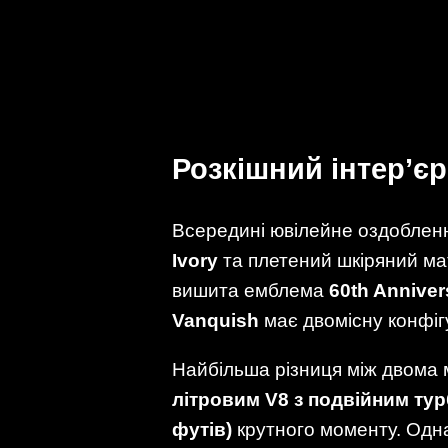
Розкішний інтер’єр
Всередині ювілейне оздоблен
Ivory
та плетений шкіряний мат
вишита емблема
60th Anniver
Vanquish
має двомісну конфігу
Найбільша різниця між двома 
літровим V8 з подвійним т
футів)
крутного моменту. Одн