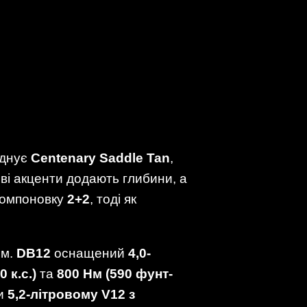
єднує
Centenary Saddle Tan
,
ві акценти додають глибини, а
компоновку
2+2
, тоді як
ом.
DB12
оснащений
4,0-
0 к.с.)
та
800 Нм (590 фунт-
ки
5,2-літровому V12 з