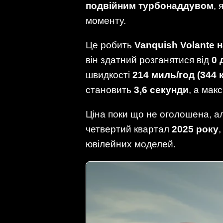
подвійним турбонаддувом
, 
моменту.
Це робить
Vanquish Volante
н
він здатний розганятися від
0 
швидкості
214 миль/год (344 
становить
3,6 секунди
, а ма
Ціна поки що не оголошена, ал
четвертий квартал
2025 року
ювілейних моделей.