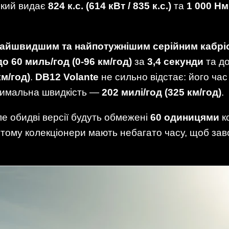
який видає
824 к.с. (614 кВт / 835 к.с.)
та
1 000 Нм
айшвидшим та найпотужнішим серійним кабрі
до 60 миль/год (0-96 км/год)
за
3,4 секунди
та до
км/год)
.
DB12 Volante
не сильно відстає: його час
ксимальна швидкість —
202 милі/год (325 км/год)
.
е обидві версії будуть обмежені
60 одиницями
к
, тому колекціонери мають небагато часу, щоб зав