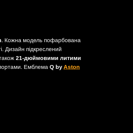
h
. Кожна модель пофарбована
і. Дизайн підкреслений
 також
21-дюймовими литими
ппортами. Емблема
Q by
Aston