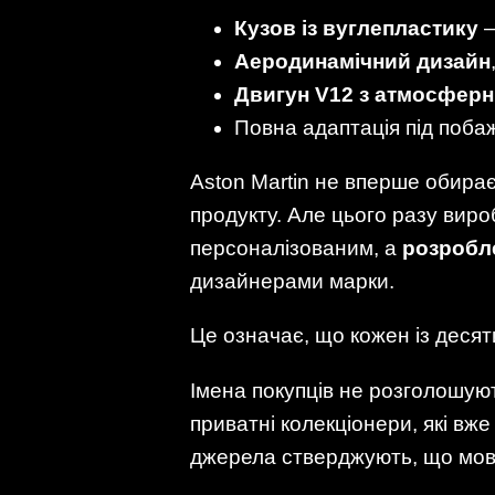
Кузов із вуглепластику
—
Аеродинамічний дизайн
Двигун V12 з атмосфер
Повна адаптація під поба
Aston Martin не вперше обира
продукту. Але цього разу виро
персоналізованим, а
розробл
дизайнерами марки.
Це означає, що кожен із десяти
Імена покупців не розголошуют
приватні колекціонери, які вж
джерела стверджують, що мов