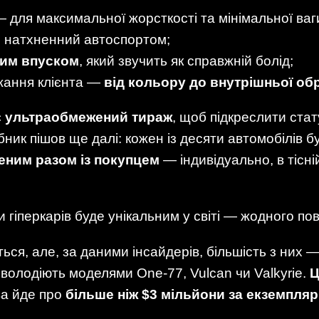
 для максимальної жорсткості та мінімальної ваг
, натхненний автоспортом;
ним впуском
, який звучить як справжній болід;
жання клієнта —
від кольору до внутрішньої об
є
ультраобмежений тираж
, щоб підкреслити стат
бник пішов ще далі: кожен із десяти автомобілів б
еним разом із покупцем
— індивідуально, в тісні
 гіперкарів буде унікальним у світі — жодного по
ься, але, за даними інсайдерів, більшість з них —
е володіють моделями One-77, Vulcan чи Valkyrie.
Ц
а йде про
більше ніж $3 мільйони за екземпляр