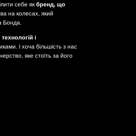
іпити себе як
бренд, що
тва на колесах, який
а Бонда.
 технологій і
ками. І хоча більшість з нас
нерство, яке стоїть за його