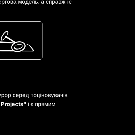
чергова модель, а справжнє
урор серед поціновувачів
 Projects"
і є прямим