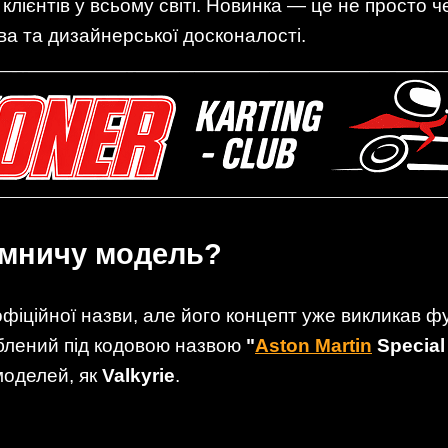
лієнтів у всьому світі. Новинка — це не просто 
ва та дизайнерської досконалості.
ємничу модель?
офіційної назви, але його концепт уже викликав ф
блений під кодовою назвою
"
Aston Martin
Special
моделей, як
Valkyrie
.