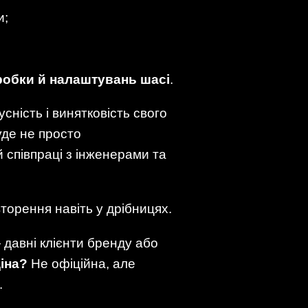
и;
робки й налаштувань шасі
.
усність і винятковість свого
уде не просто
й співпраці з інженерами та
вторення навіть у дрібницях.
 давні клієнти бренду або
іна?
Не офіційна, але
.