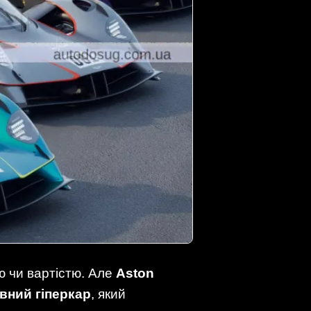
ю чи вартістю. Але
Aston
вний гіперкар
, який