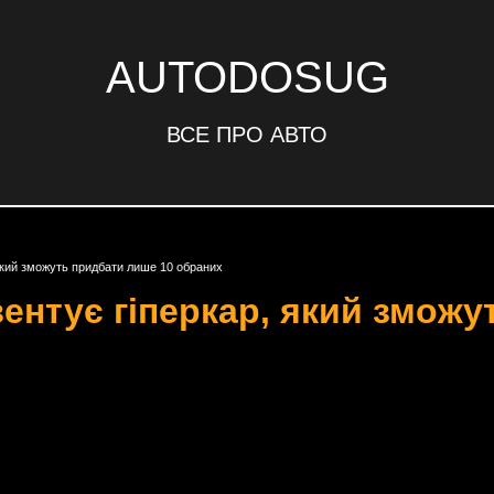
AUTODOSUG
ВСЕ ПРО АВТО
 який зможуть придбати лише 10 обраних
зентує гіперкар, який змож