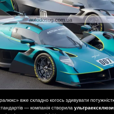
ьтралюкс» вже складно когось здивувати потужніст
стандартів — компанія створила
ультраексклюзи