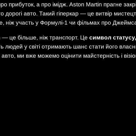
о прибуток, а про імідж. Aston Martin прагне закр
то дорогі авто. Такий гіперкар — це витвір мистец
, ніж участь у Формулі-1 чи фільмах про Джеймс
n — це більше, ніж транспорт. Це
символ статусу,
ь людей у світі отримають шанс стати його власни
 авто, ми вже можемо оцінити майстерність і візіо