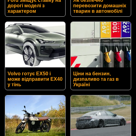
Ford зміщує ставку на
Як безпечно
дорогі моделі з
перевозити домашніх
характером
тварин в автомобілі
Volvo готує EX50 і
Ціни на бензин,
може відправити EX40
дизпаливо та газ в
у тінь
Україні