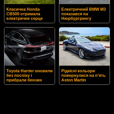
Класична Honda
Електричний BMW M3
CB500 отримала
показався на
електричне серце
Нюрбургрингу
Toyota Harrier оновили
Рідкісні кольори
без поспіху і
повернулися на п’ять
прибрали бензин
Aston Martin