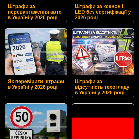
Штрафи за
Штрафи за ксенон і
перевантаження авто
LED без сертифікації у
в Україні у 2026 році
2026 році
Як перевірити штрафи
Штрафи за
в Україні у 2026 році
відсутність техогляду
в Україні у 2026 році