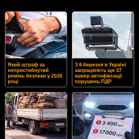
Який штраф за
З 6 березня в Україні
непристебнутий
запрацюють ще 37
ремінь безпеки у 2026
камер автофіксації
році
порушень ПДР