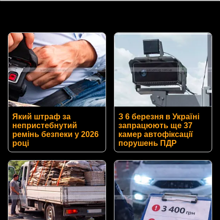
Який штраф за
З 6 березня в Україні
непристебнутий
запрацюють ще 37
ремінь безпеки у 2026
камер автофіксації
році
порушень ПДР