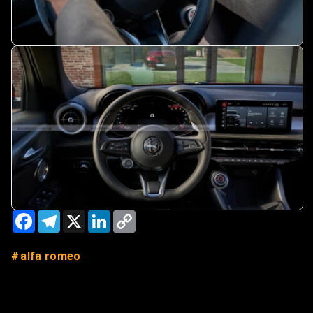
Facebook
Telegram
X
LinkedIn
Copy
Link
alfa romeo