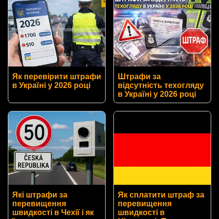
Як перевірити штрафи
Штрафи за
в Україні у 2026 році
відсутність техогляду
в Україні у 2026 році
Які штрафи за
Як сплатити штраф за
перевищення
перевищення
швидкості в Чехії і як
швидкості в