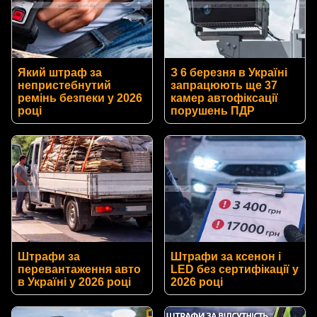
Який штраф за
З 6 березня в Україні
непристебнутий
запрацюють ще 37
ремінь безпеки у 2026
камер автофіксації
році
порушень ПДР
Штрафи за
Штрафи за ксенон і
перевантаження авто
LED без сертифікації у
в Україні у 2026 році
2026 році