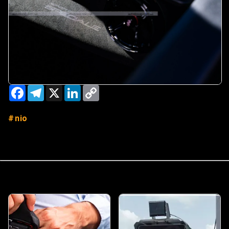
Facebook
Telegram
X
LinkedIn
Copy
Link
nio