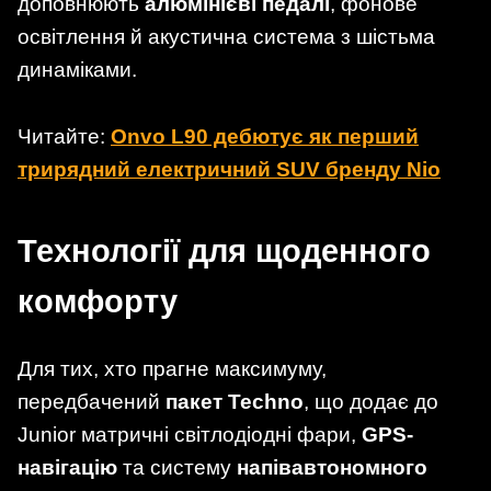
доповнюють
алюмінієві педалі
, фонове
освітлення й акустична система з шістьма
динаміками.
Читайте:
Onvo L90 дебютує як перший
трирядний електричний SUV бренду Nio
Технології для щоденного
комфорту
Для тих, хто прагне максимуму,
передбачений
пакет Techno
, що додає до
Junior матричні світлодіодні фари,
GPS-
навігацію
та систему
напівавтономного