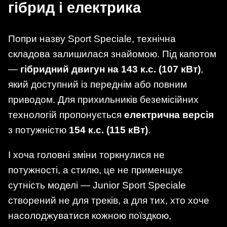
гібрид і електрика
Попри назву Sport Speciale, технічна
складова залишилася знайомою. Під капотом
—
гібридний двигун на 143 к.с. (107 кВт)
,
який доступний із переднім або повним
приводом. Для прихильників беземісійних
технологій пропонується
електрична версія
з потужністю
154 к.с. (115 кВт)
.
І хоча головні зміни торкнулися не
потужності, а стилю, це не применшує
сутність моделі — Junior Sport Speciale
створений не для треків, а для тих, хто хоче
насолоджуватися кожною поїздкою,