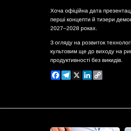
Хоча офіційна дата презентац
перші концепти й тизери демо
2027–2028 роках.
З огляду на розвиток технолог
культовим ще до виходу на рин
продуктивності без викидів.
Facebook
Telegram
X
LinkedIn
Copy
Link