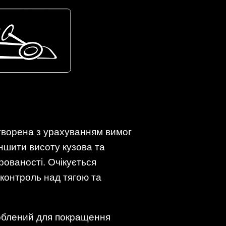
творена з урахуванням вимог
ншити висоту кузова та
ованості. Очікується
контроль над тягою та
роблений для покращення