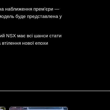
є на наближення прем’єри —
 модель буде представлена у
овий NSX має всі шанси стати
а втілення нової епохи