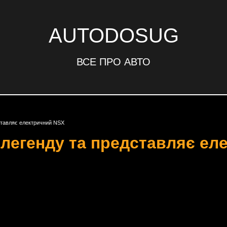
AUTODOSUG
ВСЕ ПРО АВТО
ставляє електричний NSX
 легенду та представляє ел