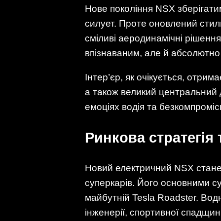
Нове покоління NSX зберігати
силует. Проте оновлений стиль
сміливі аеродинамічні рішенн
впізнаваним, але й абсолютно
Інтер’єр, як очікується, отри
а також великий центральний 
емоціях водія та безкомпромісн
Ринкова стратегія 
Новий електричний NSX стане
суперкарів. Його основними суп
майбутній Tesla Roadster. Во
інженерії, спортивної спадщин