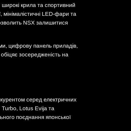
, широкі крила та спортивний
ї, мінімалістичні LED-фари та
дозволить NSX залишитися
ами, цифрову панель приладів,
 обіцяє зосередженість на
нкурентом серед електричних
Turbo, Lotus Evija та
льного поєднання японської