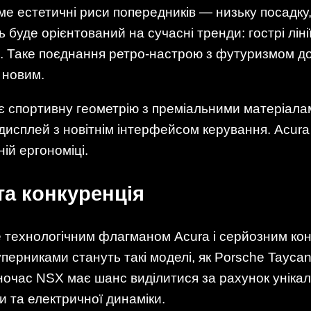
ме естетичні риси попередників — низьку посадку
 буде орієнтований на сучасні тренди: гострі ліні
я. Таке поєднання ретро-настрою з футуризмом 
 новим.
має спортивну геометрію з преміальними матеріал
дисплей з новітнім інтерфейсом керування. Acura
ій ергономіці.
та конкуренція
 технологічним флагманом Acura і серйозним ко
ерниками стануть такі моделі, як Porsche Taycan 
дночас NSX має шанс виділитися за рахунок уніка
и та електричної динаміки.