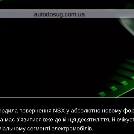
вердила повернення NSX у абсолютно новому фор
 має з’явитися вже до кінця десятиліття, й очікує
іальному сегменті електромобілів.