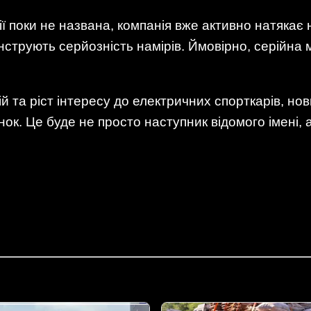
ії поки не названа, компанія вже активно натяка
нструють серйозність намірів. Ймовірно, серійна
ій та ріст інтересу до електричних спорткарів, н
ок. Це буде не просто наступник відомого імені, 