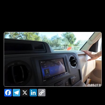
Facebook
Telegram
X
LinkedIn
Copy
Link