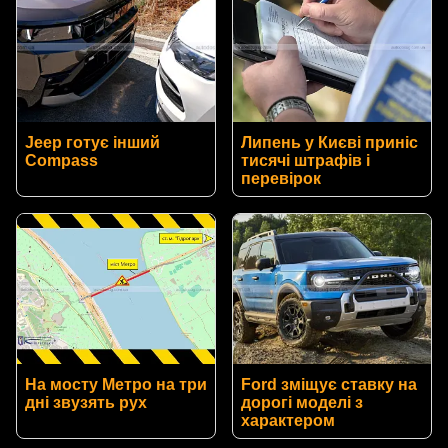
Jeep готує інший
Липень у Києві приніс
Compass
тисячі штрафів і
перевірок
На мосту Метро на три
Ford зміщує ставку на
дні звузять рух
дорогі моделі з
характером