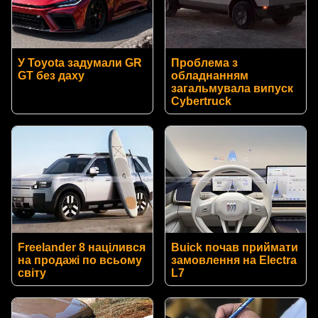
У Toyota задумали GR
Проблема з
GT без даху
обладнанням
загальмувала випуск
Cybertruck
Freelander 8 націлився
Buick почав приймати
на продажі по всьому
замовлення на Electra
світу
L7