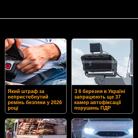
Який штраф за
З 6 березня в Україні
непристебнутий
запрацюють ще 37
ремінь безпеки у 2026
камер автофіксації
році
порушень ПДР