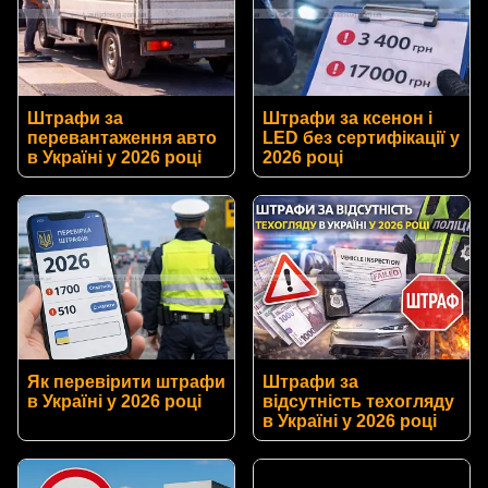
Штрафи за
Штрафи за ксенон і
перевантаження авто
LED без сертифікації у
в Україні у 2026 році
2026 році
Як перевірити штрафи
Штрафи за
в Україні у 2026 році
відсутність техогляду
в Україні у 2026 році