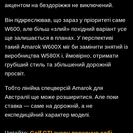
акцентом на бездоріжжя не виключений.
Він підкреслював, що зараз у пріоритеті саме
W600, але більш «злий» похідний варіант усе
ще залишається в планах. У перспективі
такий Amarok W600X міг би замінити знятий із
виробництва W580X і, ймовірно, отримати
грубіший стиль та збільшений дорожній
просвіт.
Тобто лінійка спецверсій Amarok для
Австралії ще може розширитися. Але поки
ставка — саме на дорожній, а не
експедиційний характер моделі.
Читайте:
Golf GTI знову повернув собі