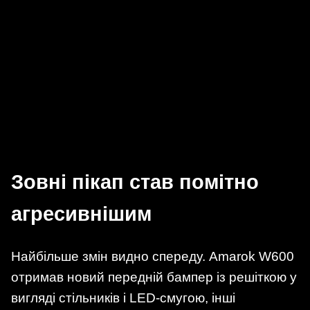
Зовні пікап став помітно
агресивнішим
Найбільше змін видно спереду. Amarok W600
отримав новий передній бампер із решіткою у
вигляді стільників і LED-смугою, інші