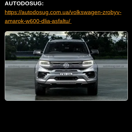
AUTODOSUG:
https://autodosug.com.ua/volkswagen-zrobyv-
amarok-w600-dlia-asfaltu/