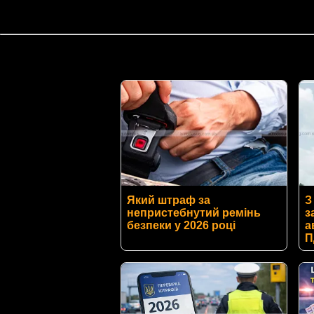
Який штраф за
З
непристебнутий ремінь
з
безпеки у 2026 році
а
П