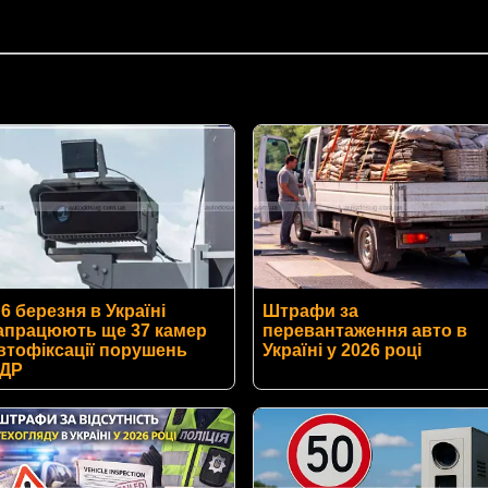
 6 березня в Україні
Штрафи за
апрацюють ще 37 камер
перевантаження авто в
втофіксації порушень
Україні у 2026 році
ДР