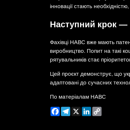
інновації стають необхідністю
Наступний крок —
Фахівці НАВС вже мають патен
виробництво. Попит на такі ко
рятувальників стає пріоритето
Цей проєкт демонструє, що укра
адаптовані до сучасних технол
По матеріалам НАВС
Facebook
Telegram
X
LinkedIn
Copy
Link