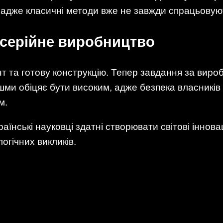
, адже класичні методи вже не завжди спрацьовую
 серійне виробництво
т та готову конструкцію. Тепер завдання за вир
шми обіцяє бути високим, адже безпека власників
м.
їнські науковці здатні створювати світові інновац
огічних викликів.