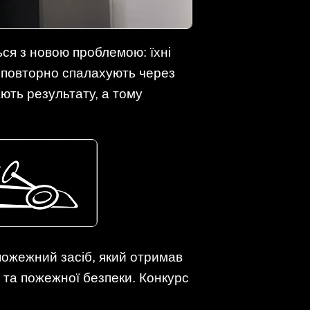
ься з новою проблемою: їхні
ді повторно спалахують через
ають результату, а тому
пожежний засіб, який отримав
у та пожежної безпеки. Конкурс