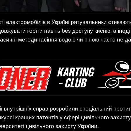
ті електромобілів в Україні рятувальники стикают
одовжувати горіти навіть без доступу кисню, а іно
 Класичні методи гасіння водою чи піною часто не д
ії внутрішніх справ розробили спеціальний проти
курсі кращих патентів у сфері цивільного захист
ерситеті цивільного захисту України.