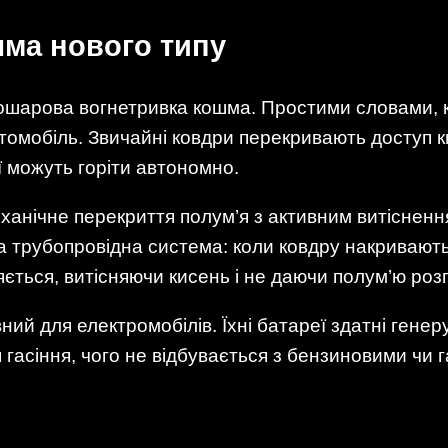
ма нового типу
ошарова вогнетривка кошма. Простими словами, 
омобіль. Звичайні ковдри перекривають доступ к
ї можуть горіти автономно.
анічне перекриття полум’я з активним витіснення
 трубопровідна система: коли ковдру накривають 
яється, витісняючи кисень і не даючи полум’ю розг
ний для електромобілів. Їхні батареї здатні ген
 гасіння, чого не відбувається з бензиновими чи 