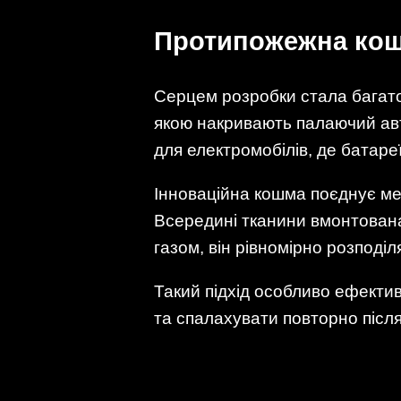
Протипожежна кош
Серцем розробки стала багат
якою накривають палаючий авт
для електромобілів, де батаре
Інноваційна кошма поєднує мех
Всередині тканини вмонтована
газом, він рівномірно розподіл
Такий підхід особливо ефектив
та спалахувати повторно після