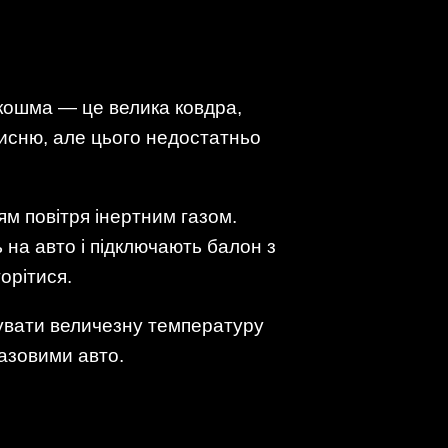
кошма — це велика ковдра,
исню, але цього недостатньо
м повітря інертним газом.
на авто і підключають балон з
орітися.
ерувати величезну температуру
газовими авто.