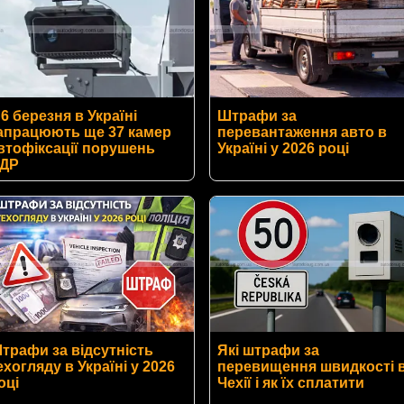
 6 березня в Україні
Штрафи за
апрацюють ще 37 камер
перевантаження авто в
втофіксації порушень
Україні у 2026 році
ДР
трафи за відсутність
Які штрафи за
ехогляду в Україні у 2026
перевищення швидкості 
оці
Чехії і як їх сплатити