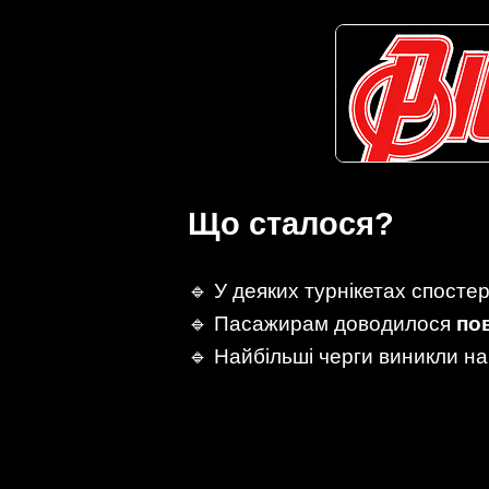
Що сталося?
🔹 У деяких турнікетах спосте
🔹 Пасажирам доводилося
по
🔹 Найбільші черги виникли н