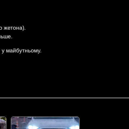
о жетона).
льше.
 у майбутньому.