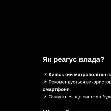
Як реагує влада?
📌
Київський метрополітен
по
📌 Рекомендується використо
смартфони
.
📌 Очікується, що система бу