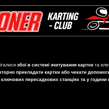
рігалися
збої в системі зчитування карток
та еле
вторно прикладати картки або чекати допомог
а
ключових пересадкових станціях та у години 