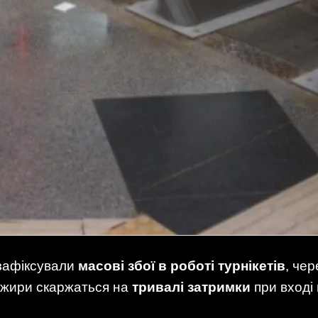
 зафіксували
масові збої в роботі турнікетів
, че
ажири скаржаться на
тривалі затримки
при вході 