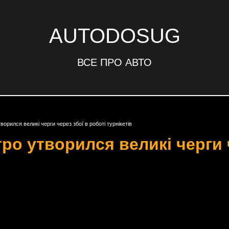
AUTODOSUG
ВСЕ ПРО АВТО
орился великі черги через збої в роботі турнікетів
ро утворился великі черги 