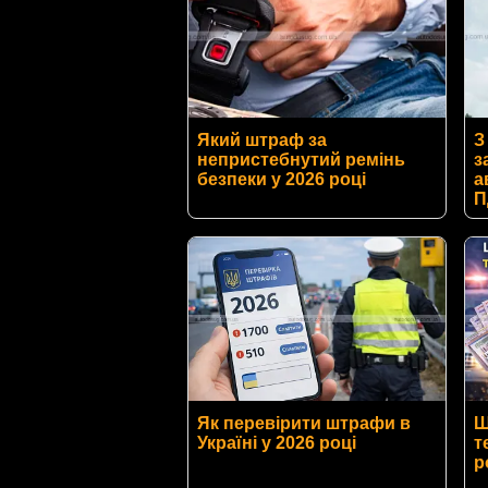
Який штраф за
З
непристебнутий ремінь
з
безпеки у 2026 році
а
П
Як перевірити штрафи в
Ш
Україні у 2026 році
т
р