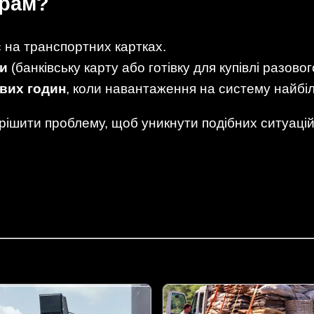
ирам?
 на транспортних картках.
ти
(банківську карту або готівку для купівлі разовог
ових годин
, коли навантаження на систему найбі
ішити проблему, щоб уникнути подібних ситуацій