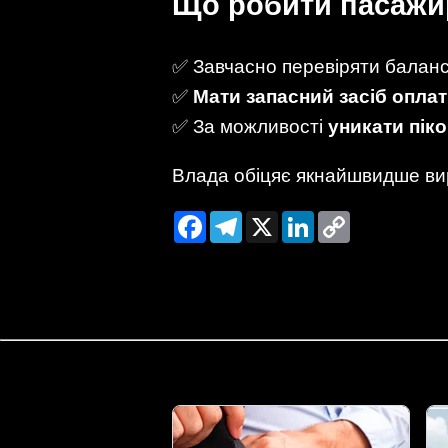
Що робити пасаж
✅ Завчасно перевіряти баланс
✅
Мати запасний засіб опла
✅ За можливості
уникати пік
Влада обіцяє якнайшвидше вир
Facebook
Telegram
X
LinkedIn
Copy
Link