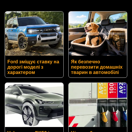
Ford зміщує ставку на
Як безпечно
дорогі моделі з
перевозити домашніх
характером
тварин в автомобілі