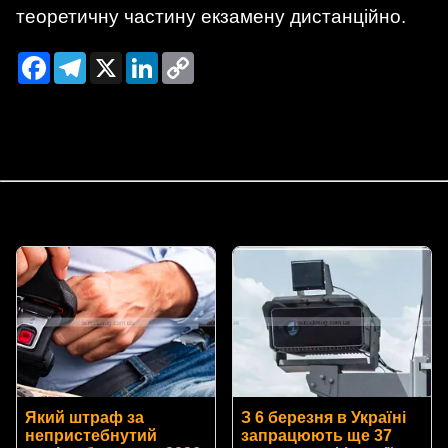
теоретичну частину екзамену дистанційно.
Facebook
Telegram
X
LinkedIn
Copy
Link
Який штраф за
З 6 березня в Україні
непристебнутий
запрацюють ще 37