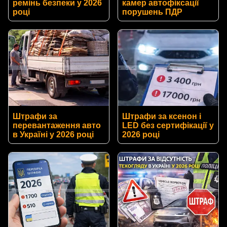
ремінь безпеки у 2026
камер автофіксації
році
порушень ПДР
Штрафи за
Штрафи за ксенон і
перевантаження авто
LED без сертифікації у
в Україні у 2026 році
2026 році