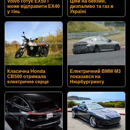
Volvo готує EX50 і
Ціни на бензин,
може відправити EX40
дизпаливо та газ в
у тінь
Україні
Класична Honda
Електричний BMW M3
CB500 отримала
показався на
електричне серце
Нюрбургрингу