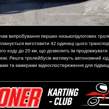
очав випробування перших низькопідлогових трол
ланується виготовити 42 одиниці цього транспорту
о ходу до 20 км, що дозволить їм продовжувати р
жі. Решта тролейбусів матимуть автономний хід д
рами та камерами відеоспостереження для підвищ