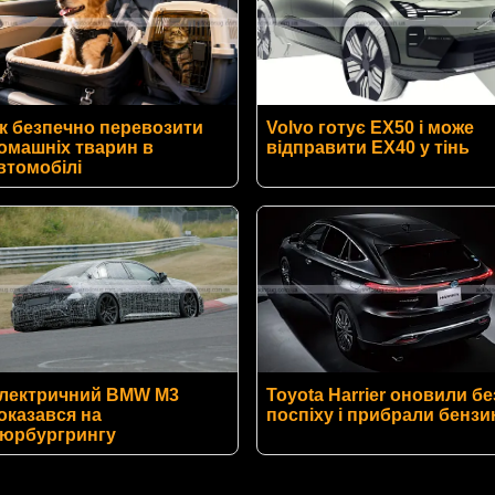
к безпечно перевозити
Volvo готує EX50 і може
омашніх тварин в
відправити EX40 у тінь
втомобілі
лектричний BMW M3
Toyota Harrier оновили бе
оказався на
поспіху і прибрали бензи
юрбургрингу