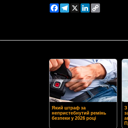
Facebook
Telegram
X
LinkedIn
Copy
Link
Який штраф за
З
непристебнутий ремінь
з
безпеки у 2026 році
а
П