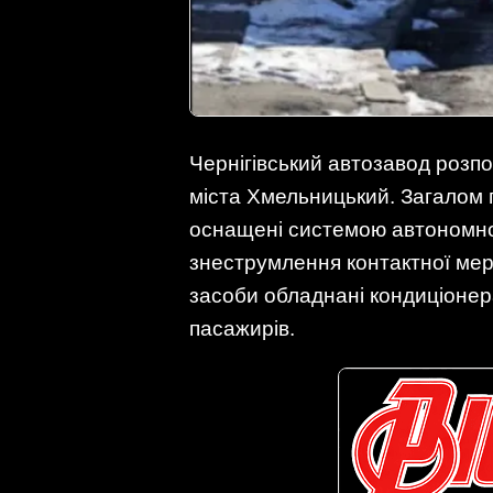
Чернігівський автозавод розп
міста Хмельницький. Загалом п
оснащені системою автономног
знеструмлення контактної мере
засоби обладнані кондиціоне
пасажирів.