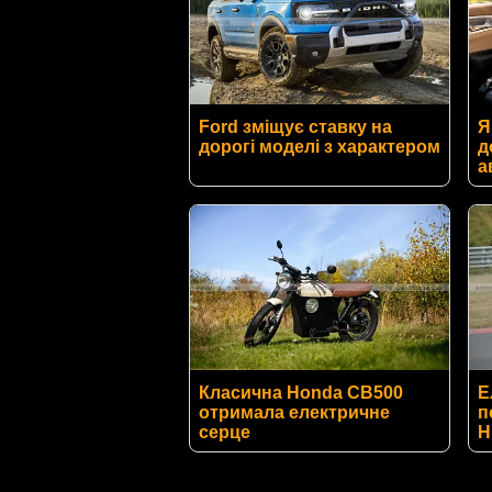
Ford зміщує ставку на
Я
дорогі моделі з характером
д
а
Класична Honda CB500
Е
отримала електричне
п
серце
Н