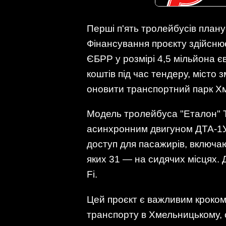
Перші п'ять тролейбусів план
Фінансування проєкту здійсню
ЄБРР у розмірі 4,5 мільйона є
коштів під час тендеру, міст
оновити транспортний парк Х
Модель тролейбуса "Еталон" Т
асинхронним двигуном ДТА-1У1
доступ для пасажирів, включа
яких 31 — на сидячих місцях. 
Fi.
Цей проєкт є важливим кроком 
транспорту в Хмельницькому,