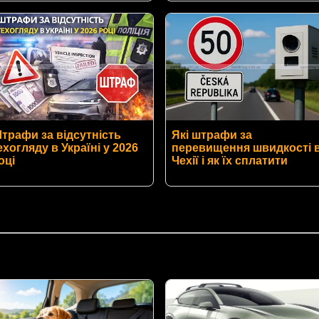
трафи за відсутність
Які штрафи за
ехогляду в Україні у 2026
перевищення швидкості 
оці
Чехії і як їх сплатити