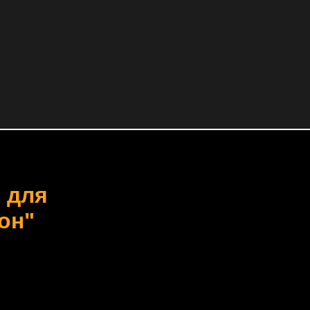
 для
он"