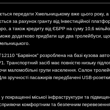
ується передати Хмельницькому вже цього року, а
ється за рахунок гранту від Інвестиційної платф
вро, а також кредиту від ЄБРР на суму 10,6 мільйо
о зможе додатково придбати ще два тролейбуси, щ
мельницького.
12110 "Барвінок" розроблена на базі кузова ав
. Транспортний засіб має повністю низьку підлог
ючи маломобільні групи населення. Салон тролейб
Для зручності пасажирів передбачені USB-розетки
у покращенні міської інфраструктури та підвищен
 сприяючи комфортним та безпечним перевезенням