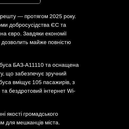
 решту — протягом 2025 року.
орми добросусідства ЄС та
на євро. Завдяки економії
о дозволить майже повністю
тобуса БАЗ-А11110 та оснащена
у, що забезпечує зручний
уса вміщує 105 пасажирів, з
 та бездротовий інтернет Wi-
ні якості громадського
 для мешканців міста.