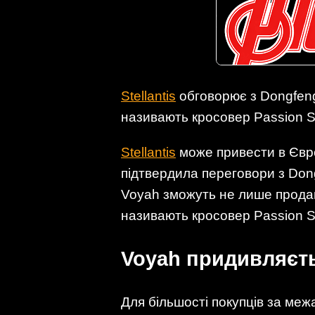
Stellantis
обговорює з Dongfeng
називають кросовер Passion S 
Stellantis
може привести в Євро
підтвердила переговори з Don
Voyah зможуть не лише продав
називають кросовер Passion S
Voyah придивляєт
Для більшості покупців за меж