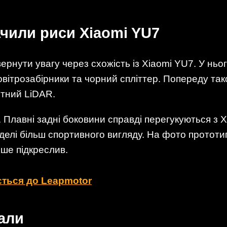
ачили риси Xiaomi YU7
вернути увагу через схожість із Xiaomi YU7. У ньо
овітрозабірники та чорний спліттер. Попереду тако
ітний LiDAR.
. Плавні задні боковини справді перегукуються з 
елі більш спортивного вигляду. На фото прототи
ише підкреслив.
яється до Leapmotor
али