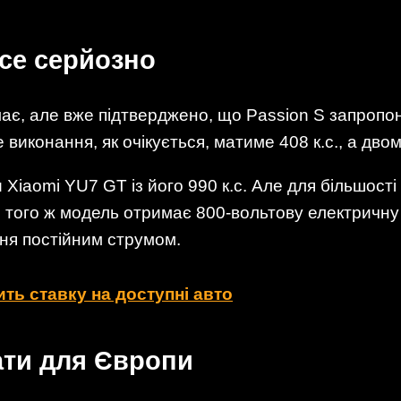
усе серйозно
ає, але вже підтверджено, що Passion S запропон
 виконання, як очікується, матиме 408 к.с., а дво
Xiaomi YU7 GT із його 990 к.с. Але для більшості 
 того ж модель отримає 800-вольтову електричну 
ня постійним струмом.
бить ставку на доступні авто
ати для Європи