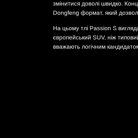
змінитися доволі швидко. Конц
Dongfeng формат, який дозвол
На цьому тлі Passion S вигляд
європейський SUV, ніж типов
вважають логічним кандидатом