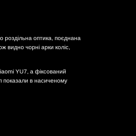
го роздільна оптика, поєднана
ж видно чорні арки коліс,
Xiaomi YU7, а фіксований
п показали в насиченому