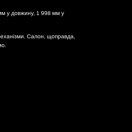
м у довжину, 1 998 мм у
механізми. Салон, щоправда,
мо.