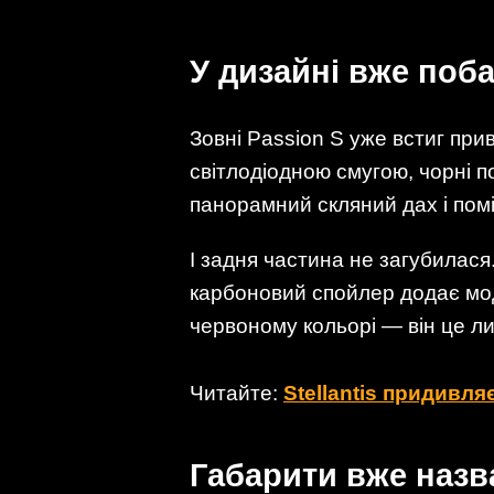
У дизайні вже поб
Зовні Passion S уже встиг при
світлодіодною смугою, чорні п
панорамний скляний дах і пом
І задня частина не загубилася
карбоновий спойлер додає мод
червоному кольорі — він це л
Читайте:
Stellantis придивл
Габарити вже назв