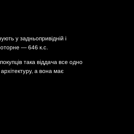
ують у задньопривідній і
моторне — 646 к.с.
покупців така віддача все одно
архітектуру, а вона має