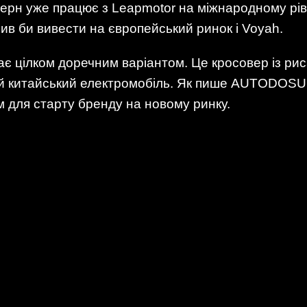
ерн уже працює з Leapmotor на міжнародному рівн
ив би вивести на європейський ринок і Voyah.
ає цілком доречним варіантом. Це кросовер із ри
ий китайський електромобіль. Як пише AUTODOSUG
 для старту бренду на новому ринку.