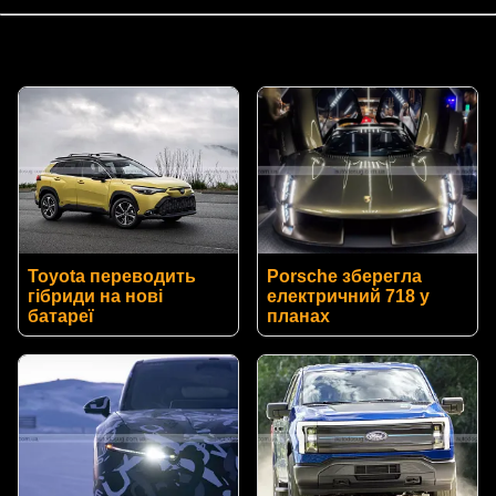
Toyota переводить
Porsche зберегла
гібриди на нові
електричний 718 у
батареї
планах