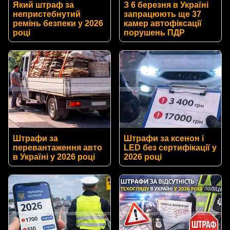
Який штраф за
З 6 березня в Україні
непристебнутий
запрацюють ще 37
ремінь безпеки у 2026
камер автофіксації
році
порушень ПДР
Штрафи за
Штрафи за ксенон і
перевантаження авто
LED без сертифікації у
в Україні у 2026 році
2026 році