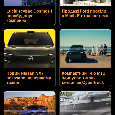
Lucid зсуває Cosmos і
Продажі Ford просіли,
перебудовує
а Mach-E втрачає темп
компанію
Новий Nissan NX7
Компактний Telo MT1
показали на першому
здивував тягою
тизері
сильніше Cybertruck