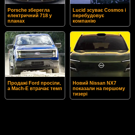
Porsche зберегла
Lucid зсуває Cosmos і
електричний 718 у
перебудовує
планах
компанію
Продажі Ford просіли,
Новий Nissan NX7
а Mach-E втрачає темп
показали на першому
тизері