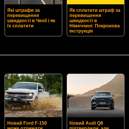
Які штрафи за
Як сплатити штраф за
перевищення
перевищення
швидкості в Чехії і як
швидкості в
їх сплатити
Німеччині: Покрокова
інструкція
Новий Ford F-150
Новий Audi Q8
може отримати
підтвердили, але