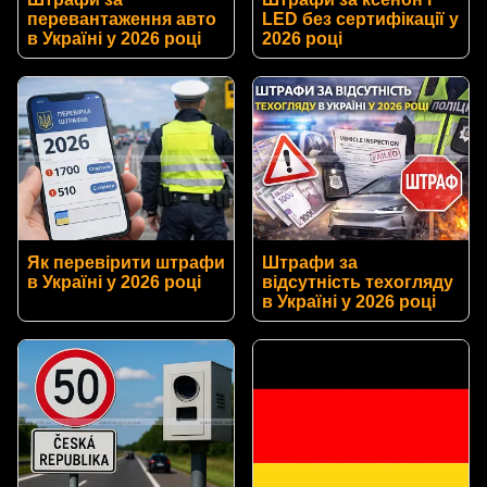
перевантаження авто
LED без сертифікації у
в Україні у 2026 році
2026 році
Як перевірити штрафи
Штрафи за
в Україні у 2026 році
відсутність техогляду
в Україні у 2026 році