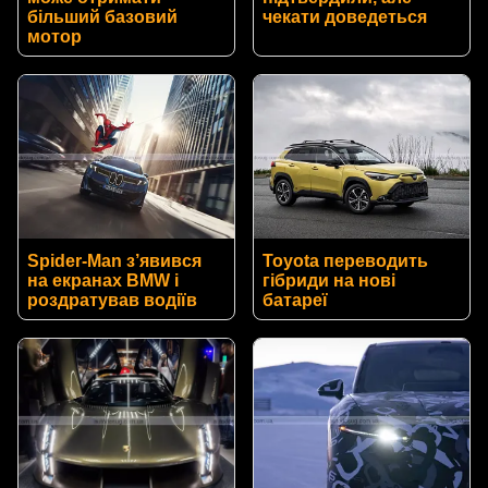
більший базовий
чекати доведеться
мотор
Spider-Man з’явився
Toyota переводить
на екранах BMW і
гібриди на нові
роздратував водіїв
батареї