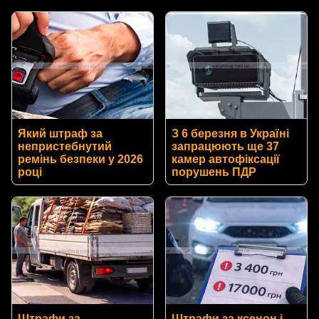
Який штраф за
З 6 березня в Україні
непристебнутий
запрацюють ще 37
ремінь безпеки у 2026
камер автофіксації
році
порушень ПДР
Штрафи за
Штрафи за ксенон і