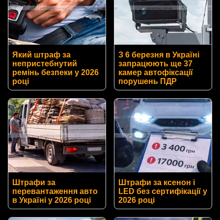
Який штраф за
З 6 березня в Україні
непристебнутий
запрацюють ще 37
ремінь безпеки у 2026
камер автофіксації
році
порушень ПДР
Штрафи за
Штрафи за ксенон і
перевантаження авто
LED без сертифікації у
в Україні у 2026 році
2026 році