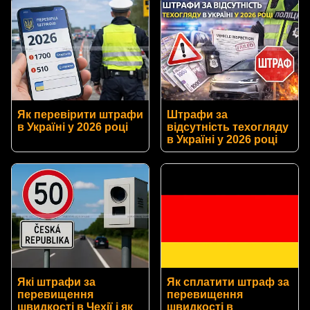
Як перевірити штрафи
Штрафи за
в Україні у 2026 році
відсутність техогляду
в Україні у 2026 році
Які штрафи за
Як сплатити штраф за
перевищення
перевищення
швидкості в Чехії і як
швидкості в