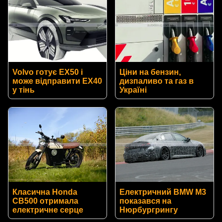
Volvo готує EX50 і
Ціни на бензин,
може відправити EX40
дизпаливо та газ в
у тінь
Україні
Класична Honda
Електричний BMW M3
CB500 отримала
показався на
електричне серце
Нюрбургрингу