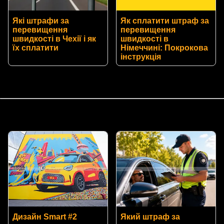
Які штрафи за
Як сплатити штраф за
перевищення
перевищення
швидкості в Чехії і як
швидкості в
їх сплатити
Німеччині: Покрокова
інструкція
Дизайн Smart #2
Який штраф за