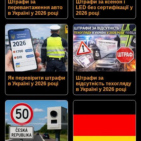
Штрафи за
Штрафи за ксенон і
перевантаження авто
LED без сертифікації у
в Україні у 2026 році
2026 році
Як перевірити штрафи
Штрафи за
в Україні у 2026 році
відсутність техогляду
в Україні у 2026 році