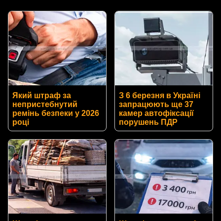
Який штраф за
З 6 березня в Україні
непристебнутий
запрацюють ще 37
ремінь безпеки у 2026
камер автофіксації
році
порушень ПДР