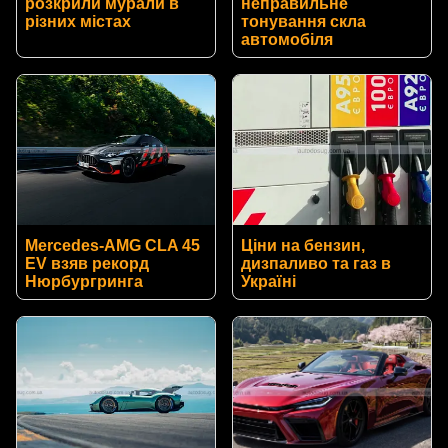
розкрили мурали в
неправильне
різних містах
тонування скла
автомобіля
Mercedes-AMG CLA 45
Ціни на бензин,
EV взяв рекорд
дизпаливо та газ в
Нюрбургринга
Україні