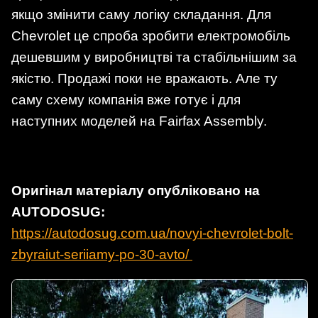
якщо змінити саму логіку складання. Для
Chevrolet це спроба зробити електромобіль
дешевшим у виробництві та стабільнішим за
якістю. Продажі поки не вражають. Але ту
саму схему компанія вже готує і для
наступних моделей на Fairfax Assembly.
Оригінал матеріалу опубліковано на
AUTODOSUG:
https://autodosug.com.ua/novyi-chevrolet-bolt-
zbyraiut-seriiamy-po-30-avto/