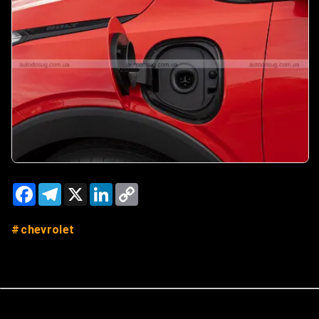
Facebook
Telegram
X
LinkedIn
Copy
Link
chevrolet