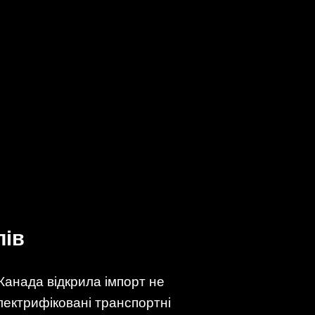
лів
 Канада відкрила імпорт не
лектрифіковані транспортні