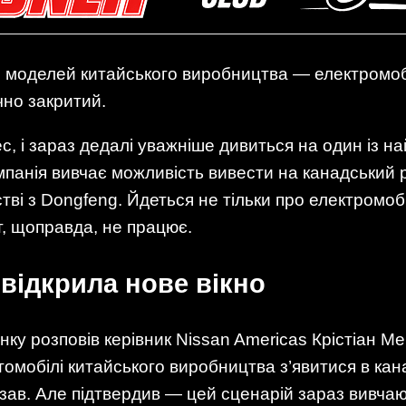
 моделей китайського виробництва — електромобіл
но закритий.
с, і зараз дедалі уважніше дивиться на один із н
омпанія вивчає можливість вивести на канадський р
тві з Dongfeng. Йдеться не тільки про електромобі
т, щоправда, не працює.
 відкрила нове вікно
нку розповів керівник Nissan Americas Крістіан М
томобілі китайського виробництва з’явитися в ка
азав. Але підтвердив — цей сценарій зараз вивчаю