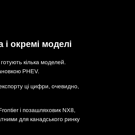
і окремі моделі
готують кілька моделей.
тановкою PHEV.
 експорту ці цифри, очевидно,
rontier і позашляховик NX8,
датними для канадського ринку