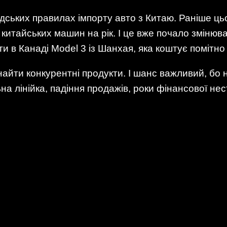
дських правилах імпорту авто з Китаю. Раніше ць
китайських машин на рік. І це вже почало змінюва
в Канаді Model 3 із Шанхая, яка коштує помітно 
айти конкурентні продукти. І шанс важливий, бо 
на лінійка, падіння продажів, роки фінансової нес