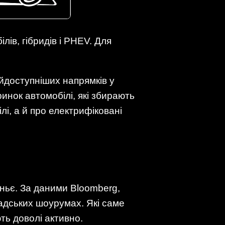
ів, гібридів і PHEV. Для
айдоступніших напрямків у
инок автомобілі, які збирають
лі, а й про електрифіковані
еньє. За даними Bloomberg,
надських шоурумах. Які саме
ть доволі активно.