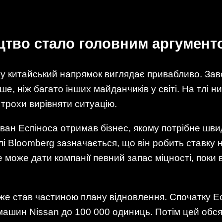
тво стало головним аргумент
му китайський напрямок виглядає привабливо. Зав
е, ніж багато інших майданчиків у світі. На тлі н
 трохи вирівняти ситуацію.
ван Еспіноса отримав бізнес, якому потрібне шв
 Bloomberg зазначається, що він робить ставку
це може дати компанії певний запас міцності, пок
же став частиною плану відновлення. Спочатку Ес
машин Nissan до 100 000 одиниць. Потім цей обся