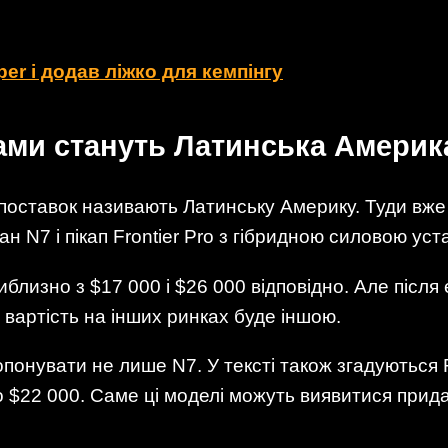
per і додав ліжко для кемпінгу
и стануть Латинська Америка 
оставок називають Латинську Америку. Туди вже 
 N7 і пікап Frontier Pro з гібридною силовою ус
иблизно з $17 000 і $26 000 відповідно. Але після
 вартість на інших ринках буде іншою.
онувати не лише N7. У тексті також згадуються F
ко $22 000. Саме ці моделі можуть виявитися при