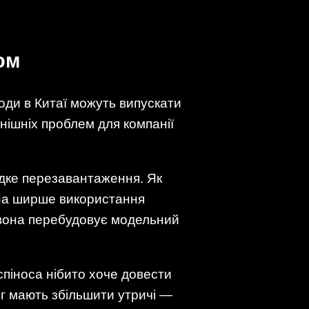
ом
оди в Китаї можуть випускати
инішніх проблем для компанії
идке перезавантаження. Як
 на ширше використання
и вона перебудовує модельний
піноса нібито хоче довести
г мають збільшити утричі —