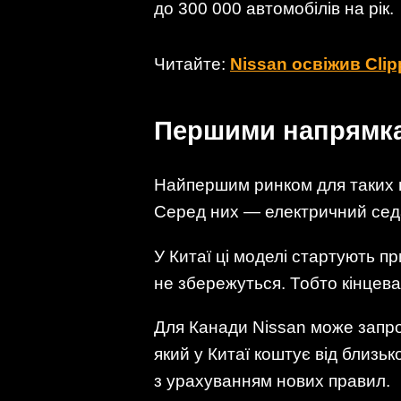
до 300 000 автомобілів на рік.
Читайте:
Nissan освіжив Clip
Першими напрямкам
Найпершим ринком для таких п
Серед них — електричний седан
У Китаї ці моделі стартують пр
не збережуться. Тобто кінцева
Для Канади Nissan може запроп
який у Китаї коштує від близь
з урахуванням нових правил.