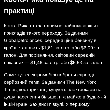
практиці
Коста-Рика стала одним із найпоказовіших
прикладів такого переходу. За даними
Globalpetrolprices, середня ціна бензину в
країні становить $1,61 за літр, або $6,09 за
галон. Для порівняння, світовий середній
показник — $1,46 за літр, або $5,53 за галон.
Саме тут електромобілі набрали справді
серйозний темп. За даними The New York
Times, костариканці купують електрокари на
душу населення більше, ніж майже в будь-якій
іншій країні Західної півкулі. У першому