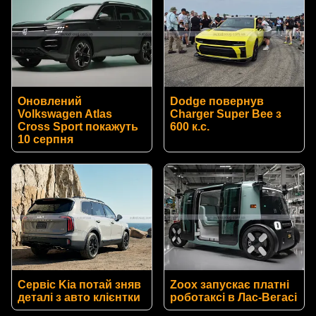
Оновлений
Dodge повернув
Volkswagen Atlas
Charger Super Bee з
Cross Sport покажуть
600 к.с.
10 серпня
Сервіс Kia потай зняв
Zoox запускає платні
деталі з авто клієнтки
роботаксі в Лас-Вегасі