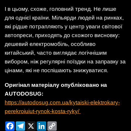
І в цьому, схоже, головний тренд. Не лише
для однієї країни. Мільярди людей на ринках,
які рідше потрапляють у центр уваги світової
автопреси, приходять до схожого висновку:
дешевий електромобіль, особливо
китайський, часто виглядає логічнішим
вибором, ніж регулярні поїздки на заправку за
цінами, які не поспішають знижуватися.
Оригінал матеріалу опубліковано на
AUTODOSUG:
https://autodosug.com.ua/kytaiski-elektrokary-
perekroiuiut-rynok-kosta-ryky/
Facebook
Telegram
X
LinkedIn
Copy
Link