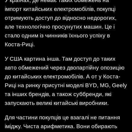
У країнах, де немає таких обмежень на
імпорт китайських електромобілів, покупці
отримують доступ до відносно недорогих,
але технологічно просунутих машин. Це і
стало одним із чинників їхнього успіху в
Коста-Риці.
У США картина інша. Там доступ до таких
авто обмежений через двопартійну опозицію
до китайських електромобілів. А от у Коста-
Риці на ринку присутні моделі BYD, MG, Geely
та інших брендів, а також суббренди, які
запускають великі китайські виробники.
Для частини покупців це взагалі не питання
іміджу. Чиста арифметика. Вони обирають