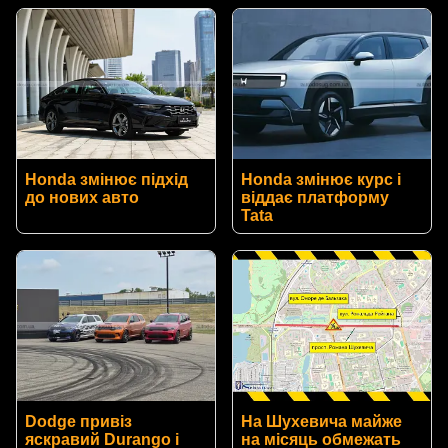
Honda змінює підхід
Honda змінює курс і
до нових авто
віддає платформу
Tata
Dodge привіз
На Шухевича майже
яскравий Durango і
на місяць обмежать