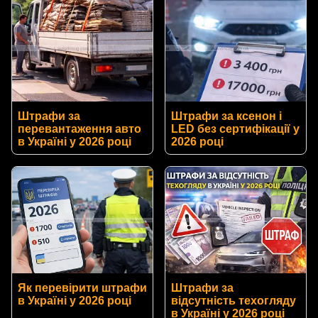
Штрафи за
Штрафи за ксенон і
перевантаження авто
LED без сертифікації у
в Україні у 2026 році
2026 році
Як перевірити штрафи
Штрафи за
в Україні у 2026 році
відсутність техогляду
в Україні у 2026 році